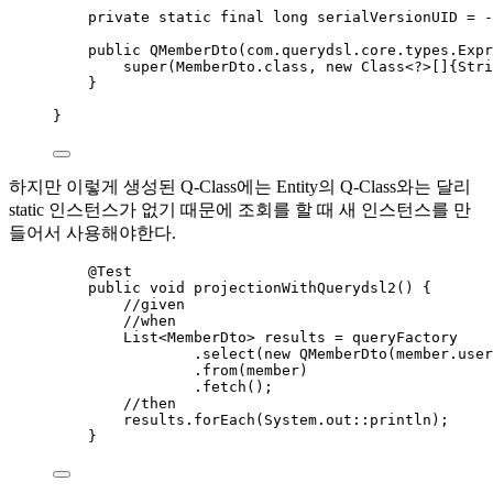
private
static
final
long
serialVersionUID
=
-
public
QMemberDto
(
com
.
querydsl
.
core
.
types
.
Expr
super
(
MemberDto
.
class
, 
new
Class
<
?
>[]{
Stri
}
}
하지만 이렇게 생성된 Q-Class에는 Entity의 Q-Class와는 달리
static 인스턴스가 없기 때문에 조회를 할 때 새 인스턴스를 만
들어서 사용해야한다.
@
Test
public
void
projectionWithQuerydsl2
()
 {
//given
//when
List
<
MemberDto
> 
results
=
 queryFactory
.
select
(
new
QMemberDto
(
member
.
user
.
from
(
member
)
.
fetch
()
;
//then
results
.
forEach
(
System
.
out
::
println
)
;
}