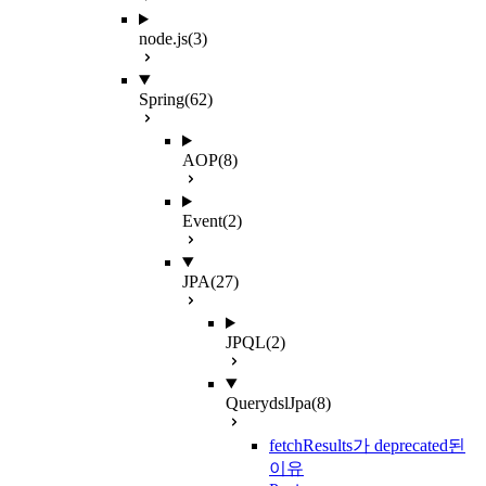
node.js
(3)
Spring
(62)
AOP
(8)
Event
(2)
JPA
(27)
JPQL
(2)
QuerydslJpa
(8)
fetchResults가 deprecated된
이유