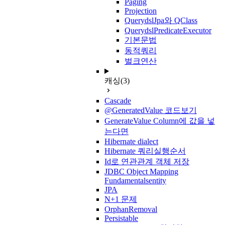
Paging
Projection
QuerydslJpa와 QClass
QuerydslPredicateExecutor
기본문법
동적쿼리
벌크연산
캐싱
(3)
Cascade
@GeneratedValue 코드보기
GenerateValue Column에 값을 넣
는다면
Hibernate dialect
Hibernate 쿼리실행순서
Id로 연관관계 객체 저장
JDBC Object Mapping
Fundamentalsentity
JPA
N+1 문제
OrphanRemoval
Persistable