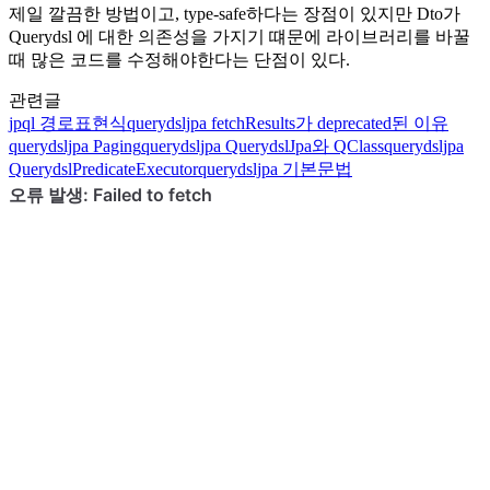
제일 깔끔한 방법이고, type-safe하다는 장점이 있지만 Dto가
Querydsl 에 대한 의존성을 가지기 떄문에 라이브러리를 바꿀
때 많은 코드를 수정해야한다는 단점이 있다.
관련글
jpql
경로표현식
querydsljpa
fetchResults가 deprecated된 이유
querydsljpa
Paging
querydsljpa
QuerydslJpa와 QClass
querydsljpa
QuerydslPredicateExecutor
querydsljpa
기본문법