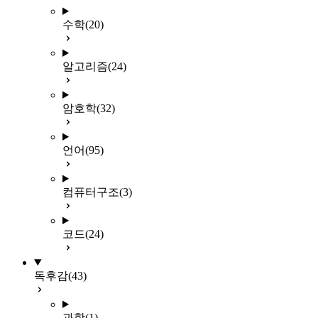
수학
(20)
알고리즘
(24)
암호학
(32)
언어
(95)
컴퓨터구조
(3)
코드
(24)
독후감
(43)
과학
(1)