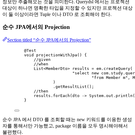
정보만 추출해오는 것을 의미한다. Querydsl 에서는 프로젝션
대상이 하나면 명확한 타입을 지정할 수 있지만 프로젝션 대상
이 둘 이상이라면 Tuple 이나 DTO 로 조회해야 한다.
순수 JPA에서의 Projection
Section titled “순수 JPA에서의 Projection”
@
Test
void
projectionWithJpa
()
 {
//given
//when
List
<
MemberDto
> 
results
=
em
.
createQuery
(
"
select new com.study.quer
"
from Member m
"
, 
M
)
.
getResultList
()
;
//then
results
.
forEach
(
dto 
->
System
.
out
.
println
(
}
순수 JPA 에서 DTO 를 조회할 때는 new 키워드를 이용한 생성
자를 통해서만 가능했고, package 이름을 모두 명시해야해서
불편했다.