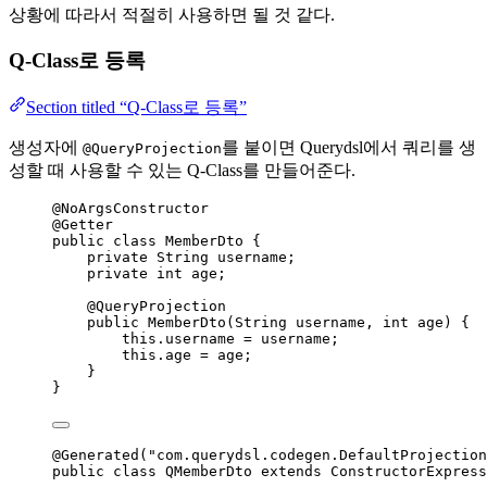
상황에 따라서 적절히 사용하면 될 것 같다.
Q-Class로 등록
Section titled “Q-Class로 등록”
생성자에
를 붙이면 Querydsl에서 쿼리를 생
@QueryProjection
성할 때 사용할 수 있는 Q-Class를 만들어준다.
@
NoArgsConstructor
@
Getter
public
class
MemberDto
 {
private
String
username
;
private
int
age
;
@
QueryProjection
public
MemberDto
(
String
username
, 
int
age
)
 {
this
.
username
=
 username;
this
.
age
=
 age;
}
}
@
Generated
(
"
com.querydsl.codegen.DefaultProjection
public
class
QMemberDto
extends
ConstructorExpress