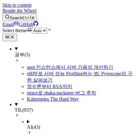
Skip to content
Beside the Wheel
Search
Ctrl
K
Email
GitHub
Select theme
공부
(5)
spot 인스턴스에서 서버 가용성 개선하기
eBPF로 서버 성능 Profiling하는 법: Pyroscope의 구
현 살펴보기
정수론부터 RSA까지
strace로 shaka-packager 버그 추적
Kubernetes The Hard Way
TIL
(937)
AI
(43)