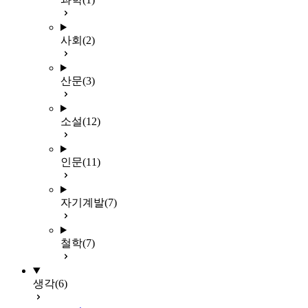
사회
(2)
산문
(3)
소설
(12)
인문
(11)
자기계발
(7)
철학
(7)
생각
(6)