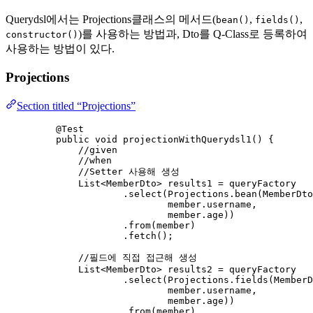
Querydsl에서는 Projections클래스의 메서드(
,
,
bean()
fields()
)를 사용하는 방법과, Dto를 Q-Class로 등록하여
constructor()
사용하는 방법이 있다.
Projections
Section titled “Projections”
@
Test
public
void
projectionWithQuerydsl1
()
 {
//given
//when
//Setter 사용해 생성
List
<
MemberDto
> 
results1
=
 queryFactory
.
select
(
Projections
.
bean
(
MemberDto
member
.
username
,
member
.
age
))
.
from
(
member
)
.
fetch
()
;
//필드에 직접 접근해 생성
List
<
MemberDto
> 
results2
=
 queryFactory
.
select
(
Projections
.
fields
(
MemberD
member
.
username
,
member
.
age
))
.
from
(
member
)