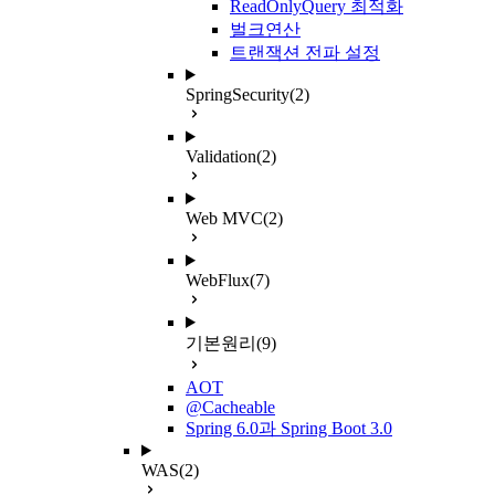
ReadOnlyQuery 최적화
벌크연산
트랜잭션 전파 설정
SpringSecurity
(2)
Validation
(2)
Web MVC
(2)
WebFlux
(7)
기본원리
(9)
AOT
@Cacheable
Spring 6.0과 Spring Boot 3.0
WAS
(2)