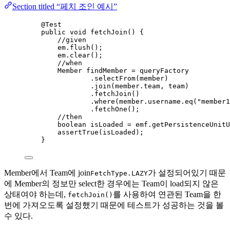
Section titled “페치 조인 예시”
@
Test
public
void
fetchJoin
()
 {
//given
em
.
flush
()
;
em
.
clear
()
;
//when
Member
findMember
=
 queryFactory
.
selectFrom
(
member
)
.
join
(
member
.
team
, team
)
.
fetchJoin
()
.
where
(
member
.
username
.
eq
(
"
member1
.
fetchOne
()
;
//then
boolean
isLoaded
=
emf
.
getPersistenceUnitU
assertTrue
(
isLoaded
)
;
}
Member에서 Team에 join
가 설정되어있기 때문
FetchType.LAZY
에 Member의 정보만 select한 경우에는 Team이 load되지 않은
상태여야 하는데,
를 사용하여 연관된 Team을 한
fetchJoin()
번에 가져오도록 설정했기 때문에 테스트가 성공하는 것을 볼
수 있다.