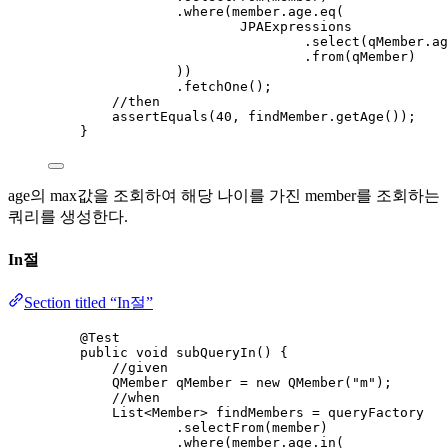
.
where
(
member
.
age
.
eq
(
JPAExpressions
.
select
(
qMember
.
ag
.
from
(
qMember
)
))
.
fetchOne
()
;
//then
assertEquals
(
40
, 
findMember
.getAge
())
;
}
age의 max값을 조회하여 해당 나이를 가진 member를 조회하는
쿼리를 생성한다.
In절
Section titled “In절”
@
Test
public
void
subQueryIn
()
 {
//given
QMember
qMember
=
new
QMember
(
"
m
"
)
;
//when
List
<
Member
> 
findMembers
=
 queryFactory
.
selectFrom
(
member
)
.
where
(
member
.
age
.
in
(