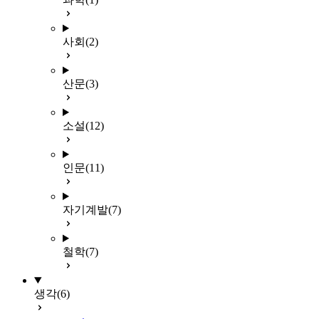
사회
(2)
산문
(3)
소설
(12)
인문
(11)
자기계발
(7)
철학
(7)
생각
(6)