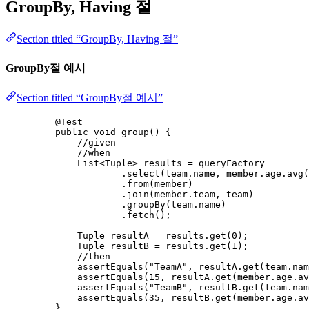
GroupBy, Having 절
Section titled “GroupBy, Having 절”
GroupBy절 예시
Section titled “GroupBy절 예시”
@
Test
public
void
group
()
 {
//given
//when
List
<
Tuple
> 
results
=
 queryFactory
.
select
(
team
.
name
, 
member
.
age
.
avg
(
.
from
(
member
)
.
join
(
member
.
team
, team
)
.
groupBy
(
team
.
name
)
.
fetch
()
;
Tuple
resultA
=
results
.
get
(
0
)
;
Tuple
resultB
=
results
.
get
(
1
)
;
//then
assertEquals
(
"
TeamA
"
, 
resultA
.get
(
team
.
nam
assertEquals
(
15
, 
resultA
.get
(
member
.
age
.av
assertEquals
(
"
TeamB
"
, 
resultB
.get
(
team
.
nam
assertEquals
(
35
, 
resultB
.get
(
member
.
age
.av
}