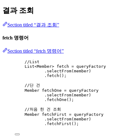
결과 조회
Section titled “결과 조회”
fetch 명령어
Section titled “fetch 명령어”
//List
List
<
Member
> 
fetch
=
 queryFactory
.
selectFrom
(
member
)
.
fetch
()
;
//단 건
Member
fetchOne
=
 queryFactory
.
selectFrom
(
member
)
.
fetchOne
()
;
//처음 한 건 조회
Member
fetchFirst
=
 queryFactory
.
selectFrom
(
member
)
.
fetchFirst
()
;