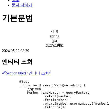
문자 더하기
기본문법
서버
spring
jpa
querydsljpa
2024.05.22 08:39
엔티티 조회
Section titled “엔티티 조회”
@
Test
public
void
searchWithQuerydsl
()
 {
//given
Member
findMember
=
 queryFactory
.
select
(
member
)
.
from
(
member
)
.
where
(
member
.
username
.
eq
(
"
member1
.
fetchOne
()
;