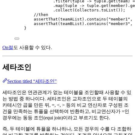
.
filter
(
tuple 
->
tuple
.
get
(
team
)
=
.
map
(
tuple 
->
tuple
.
get
(
member
)
.
ge
.
collect
(
Collectors
.
toList
())
;
//then
assertThat
(
teamAList
)
.
contains
(
"
member1
"
, 
assertThat
(
teamBList
)
.
contains
(
"
member3
"
, 
}
On절
도 사용할 수 있다.
세타조인
Section titled “세타조인”
세타조인은 연관관계가 없는 테이블을 조인할때 사용할 수 있
는 방법 중 하나이다. 세타조인은 교차조인으로 두 테이블의
카테시안 곱을 만든 뒤, =, <, > 등의 비교 연산자로 구성된 조
건을 만족하는 튜플을 선택하여 반환하고, 비교연산자가 =인
경우에는 동등 조인(equi join)이라고 부르기도 한다.
즉, 두 테이블에 튜플을 하나하나, 모든 경우의 수를 다 조합하