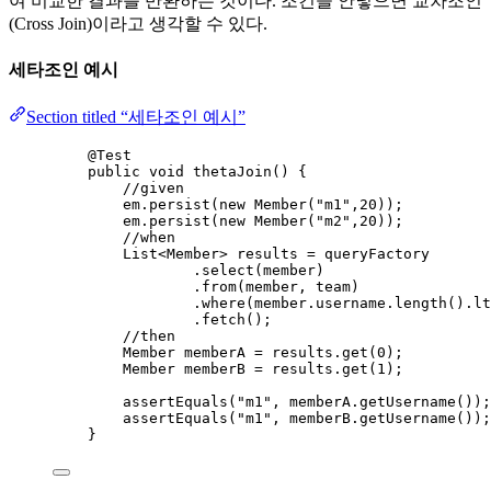
여 비교한 결과를 반환하는 것이다. 조건을 안넣으면 교차조인
(Cross Join)이라고 생각할 수 있다.
세타조인 예시
Section titled “세타조인 예시”
@
Test
public
void
thetaJoin
()
 {
//given
em
.
persist
(
new
Member
(
"
m1
"
,
20
))
;
em
.
persist
(
new
Member
(
"
m2
"
,
20
))
;
//when
List
<
Member
> 
results
=
 queryFactory
.
select
(
member
)
.
from
(
member, team
)
.
where
(
member
.
username
.
length
()
.
lt
.
fetch
()
;
//then
Member
memberA
=
results
.
get
(
0
)
;
Member
memberB
=
results
.
get
(
1
)
;
assertEquals
(
"
m1
"
, 
memberA
.getUsername
())
;
assertEquals
(
"
m1
"
, 
memberB
.getUsername
())
;
}