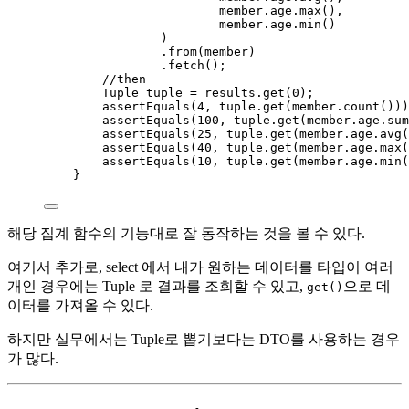
member
.
age
.
max
()
,
member
.
age
.
min
()
)
.
from
(
member
)
.
fetch
()
;
//then
Tuple
tuple
=
results
.
get
(
0
)
;
assertEquals
(
4
, 
tuple
.get
(
member
.count
()))
assertEquals
(
100
, 
tuple
.get
(
member
.
age
.sum
assertEquals
(
25
, 
tuple
.get
(
member
.
age
.avg
(
assertEquals
(
40
, 
tuple
.get
(
member
.
age
.max
(
assertEquals
(
10
, 
tuple
.get
(
member
.
age
.min
(
}
해당 집계 함수의 기능대로 잘 동작하는 것을 볼 수 있다.
여기서 추가로, select 에서 내가 원하는 데이터를 타입이 여러
개인 경우에는 Tuple 로 결과를 조회할 수 있고,
으로 데
get()
이터를 가져올 수 있다.
하지만 실무에서는 Tuple로 뽑기보다는 DTO를 사용하는 경우
가 많다.