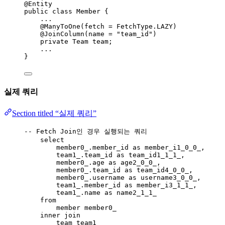
@Entity
public class Member {
...
@ManyToOne(fetch = FetchType.LAZY)
@JoinColumn(name = "team_id")
private Team team;
...
}
실제 쿼리
Section titled “실제 쿼리”
-- Fetch Join인 경우 실행되는 쿼리
select
member0_
.
member_id
as
 member_i1_0_0_,
team1_
.
team_id
as
 team_id1_1_1_,
member0_
.
age
as
 age2_0_0_,
member0_
.
team_id
as
 team_id4_0_0_,
member0_
.
username
as
 username3_0_0_,
team1_
.
member_id
as
 member_i3_1_1_,
team1_
.
name
as
 name2_1_1_
from
member member0_
inner join
team team1_