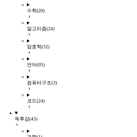
수학
(20)
알고리즘
(24)
암호학
(32)
언어
(95)
컴퓨터구조
(3)
코드
(24)
독후감
(43)
과학
(1)