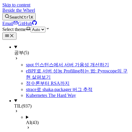
Skip to content
Beside the Wheel
Search
Ctrl
K
Email
GitHub
Select theme
공부
(5)
spot 인스턴스에서 서버 가용성 개선하기
eBPF로 서버 성능 Profiling하는 법: Pyroscope의 구
현 살펴보기
정수론부터 RSA까지
strace로 shaka-packager 버그 추적
Kubernetes The Hard Way
TIL
(937)
AI
(43)