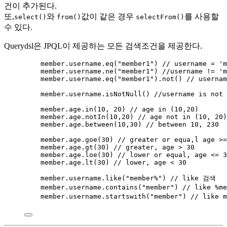
건이 추가된다.
또,
와
값이 같은 경우
를 사용할
select()
from()
selectFrom()
수 있다.
Querydsl은 JPQL이 제공하는 모든 검색조건을 제공한다.
member
.
username
.
eq
(
"
member1
"
)
// username = 'm
member
.
username
.
ne
(
"
member1
"
)
//username != 'm
member
.
username
.
eq
(
"
member1
"
)
.
not
()
// usernam
member
.
username
.
isNotNull
()
//username is not 
member
.
age
.
in
(
10
, 
20
)
// age in (10,20)
member
.
age
.
notIn
(
10
,
20
)
// age not in (10, 20)
member
.
age
.
between
(
10
,
30
)
// between 10, 230
member
.
age
.
goe
(
30
)
// greater or equa,l age >=
member
.
age
.
gt
(
30
)
// greater, age > 30
member
.
age
.
loe
(
30
)
// lower or equal, age <= 3
member
.
age
.
lt
(
30
)
// lower, age < 30
member
.
username
.
like
(
"
member%
"
)
// like 검색
member
.
username
.
contains
(
"
member
"
)
// like %m
member
.
username
.
startswith
(
"
member
"
)
// like 