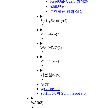
ReadOnlyQuery 최적화
벌크연산
트랜잭션 전파 설정
SpringSecurity
(2)
Validation
(2)
Web MVC
(2)
WebFlux
(7)
기본원리
(9)
AOT
@Cacheable
Spring 6.0과 Spring Boot 3.0
WAS
(2)