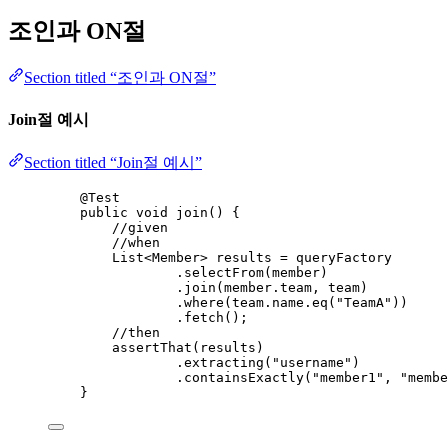
조인과 ON절
Section titled “조인과 ON절”
Join절 예시
Section titled “Join절 예시”
@
Test
public
void
join
()
 {
//given
//when
List
<
Member
> 
results
=
 queryFactory
.
selectFrom
(
member
)
.
join
(
member
.
team
, team
)
.
where
(
team
.
name
.
eq
(
"
TeamA
"
))
.
fetch
()
;
//then
assertThat
(
results
)
.
extracting
(
"
username
"
)
.
containsExactly
(
"
member1
"
, 
"
membe
}