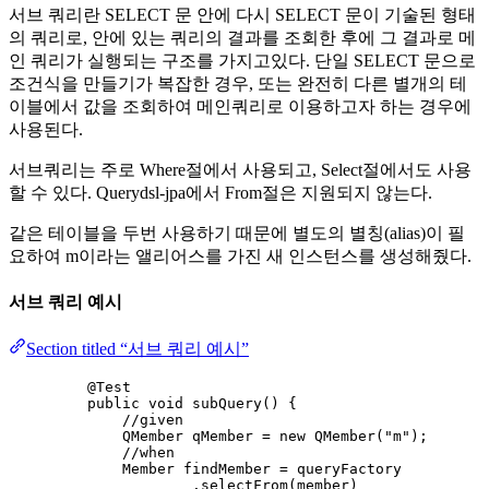
서브 쿼리란 SELECT 문 안에 다시 SELECT 문이 기술된 형태
의 쿼리로, 안에 있는 쿼리의 결과를 조회한 후에 그 결과로 메
인 쿼리가 실행되는 구조를 가지고있다. 단일 SELECT 문으로
조건식을 만들기가 복잡한 경우, 또는 완전히 다른 별개의 테
이블에서 값을 조회하여 메인쿼리로 이용하고자 하는 경우에
사용된다.
서브쿼리는 주로 Where절에서 사용되고, Select절에서도 사용
할 수 있다. Querydsl-jpa에서 From절은 지원되지 않는다.
같은 테이블을 두번 사용하기 때문에 별도의 별칭(alias)이 필
요하여 m이라는 앨리어스를 가진 새 인스턴스를 생성해줬다.
서브 쿼리 예시
Section titled “서브 쿼리 예시”
@
Test
public
void
subQuery
()
 {
//given
QMember
qMember
=
new
QMember
(
"
m
"
)
;
//when
Member
findMember
=
 queryFactory
.
selectFrom
(
member
)