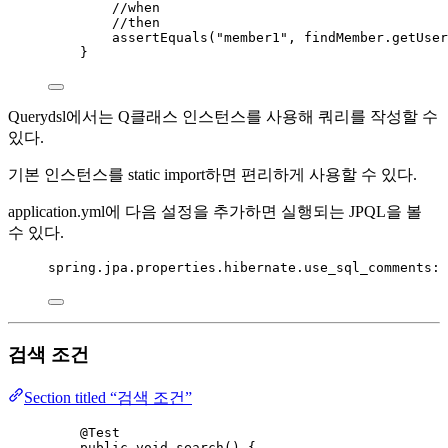
//when
//then
assertEquals
(
"
member1
"
, 
findMember
.getUser
}
Querydsl에서는 Q클래스 인스턴스를 사용해 쿼리를 작성할 수
있다.
기본 인스턴스를 static import하면 편리하게 사용할 수 있다.
application.yml에 다음 설정을 추가하면 실행되는 JPQL을 볼
수 있다.
spring.jpa.properties.hibernate.use_sql_comments
: 
검색 조건
Section titled “검색 조건”
@
Test
public
void
search
()
 {