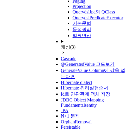
Paging
Projection
QuerydslJpa와 QClass
QuerydslPredicateExecutor
기본문법
동적쿼리
벌크연산
캐싱
(3)
Cascade
@GeneratedValue 코드보기
GenerateValue Column에 값을 넣
는다면
Hibernate dialect
Hibernate 쿼리실행순서
Id로 연관관계 객체 저장
JDBC Object Mapping
Fundamentalsentity
JPA
N+1 문제
OrphanRemoval
Persistable