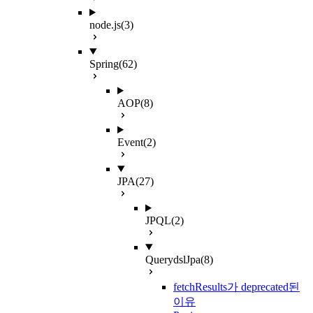
node.js
(3)
Spring
(62)
AOP
(8)
Event
(2)
JPA
(27)
JPQL
(2)
QuerydslJpa
(8)
fetchResults가 deprecated된
이유