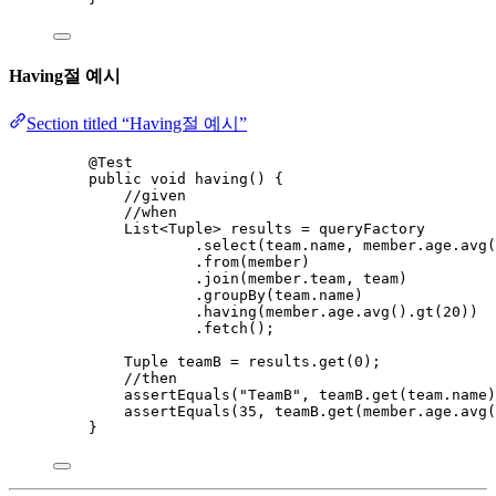
Having절 예시
Section titled “Having절 예시”
@
Test
public
void
having
()
 {
//given
//when
List
<
Tuple
> 
results
=
 queryFactory
.
select
(
team
.
name
, 
member
.
age
.
avg
(
.
from
(
member
)
.
join
(
member
.
team
, team
)
.
groupBy
(
team
.
name
)
.
having
(
member
.
age
.
avg
()
.
gt
(
20
))
.
fetch
()
;
Tuple
teamB
=
results
.
get
(
0
)
;
//then
assertEquals
(
"
TeamB
"
, 
teamB
.get
(
team
.
name
)
assertEquals
(
35
, 
teamB
.get
(
member
.
age
.avg
(
}