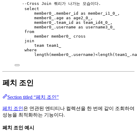
--Cross Join 쿼리가 나가는 모습이다.
select
member0_
.
member_id
as
 member_i1_0_,
member0_
.
age
as
 age2_0_,
member0_
.
team_id
as
 team_id4_0_,
member0_
.
username
as
 username3_0_
from
member member0_ 
cross
join
team team1_
where
length
(
member0_
.
username
)
<length
(
team1_
.
na
페치 조인
Section titled “페치 조인”
페치 조인
은 연관된 엔티티나 컬렉션을 한 번에 같이 조회하여
성능을 최적화하는 기능이다.
페치 조인 예시