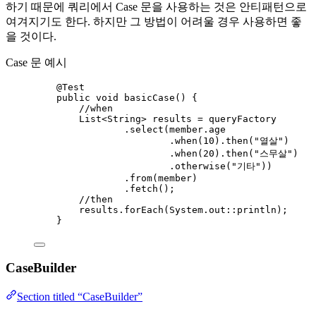
하기 때문에 쿼리에서 Case 문을 사용하는 것은 안티패턴으로
여겨지기도 한다. 하지만 그 방법이 어려울 경우 사용하면 좋
을 것이다.
Case 문 예시
@
Test
public
void
basicCase
()
 {
//when
List
<
String
> 
results
=
 queryFactory
.
select
(
member
.
age
.
when
(
10
)
.
then
(
"
열살
"
)
.
when
(
20
)
.
then
(
"
스무살
"
)
.
otherwise
(
"
기타
"
))
.
from
(
member
)
.
fetch
()
;
//then
results
.
forEach
(
System
.
out
::
println
)
;
}
CaseBuilder
Section titled “CaseBuilder”