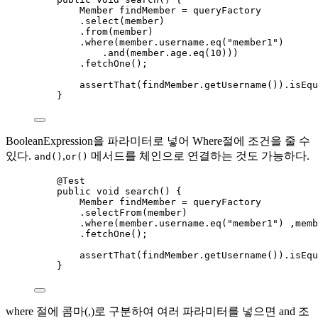
Member
findMember
=
 queryFactory
.
select
(
member
)
.
from
(
member
)
.
where
(
member
.
username
.
eq
(
"
member1
"
)
.
and
(
member
.
age
.
eq
(
10
)))
.
fetchOne
()
;
assertThat
(
findMember
.getUsername
())
.
isEqu
}
BooleanExpression을 파라미터로 넣어 Where절에 조건을 줄 수
있다.
,
메서드를 체인으로 연결하는 것도 가능하다.
and()
or()
@
Test
public
void
search
()
 {
Member
findMember
=
 queryFactory
.
selectFrom
(
member
)
.
where
(
member
.
username
.
eq
(
"
member1
"
)
 ,
memb
.
fetchOne
()
;
assertThat
(
findMember
.getUsername
())
.
isEqu
}
where 절에 콤마(,)로 구분하여 여러 파라미터를 넣으면 and 조