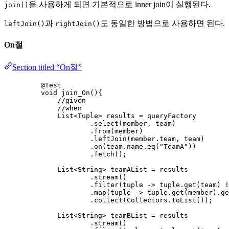
을 사용하게 되면 기본적으로 inner join이 실행된다.
join()
과
도 동일한 방법으로 사용하면 된다.
leftJoin()
rightJoin()
On절
Section titled “On절”
@
Test
void
join_On
()
{
//given
//when
List
<
Tuple
> 
results
=
 queryFactory
.
select
(
member, team
)
.
from
(
member
)
.
leftJoin
(
member
.
team
, team
)
.
on
(
team
.
name
.
eq
(
"
TeamA
"
))
.
fetch
()
;
List
<
String
> 
teamAList
=
 results
.
stream
()
.
filter
(
tuple 
->
tuple
.
get
(
team
)
!
.
map
(
tuple 
->
tuple
.
get
(
member
)
.
ge
.
collect
(
Collectors
.
toList
())
;
List
<
String
> 
teamBList
=
 results
.
stream
()