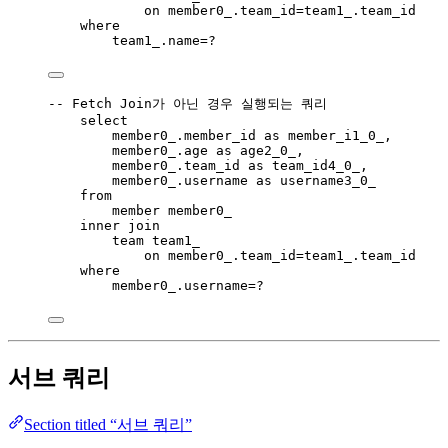
on
member0_
.
team_id
=
team1_
.
team_id
where
team1_
.
name
=
?
-- Fetch Join가 아닌 경우 실행되는 쿼리
select
member0_
.
member_id
as
 member_i1_0_,
member0_
.
age
as
 age2_0_,
member0_
.
team_id
as
 team_id4_0_,
member0_
.
username
as
 username3_0_
from
member member0_
inner join
team team1_
on
member0_
.
team_id
=
team1_
.
team_id
where
member0_
.
username
=
?
서브 쿼리
Section titled “서브 쿼리”