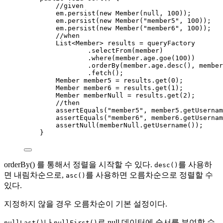
//given
em
.
persist
(
new
Member
(
null, 
100
))
;
em
.
persist
(
new
Member
(
"
member5
"
, 
100
))
;
em
.
persist
(
new
Member
(
"
member6
"
, 
100
))
;
//when
List
<
Member
> 
results
=
 queryFactory
.
selectFrom
(
member
)
.
where
(
member
.
age
.
goe
(
100
))
.
orderBy
(
member
.
age
.
desc
()
, 
member
.
fetch
()
;
Member
member5
=
results
.
get
(
0
)
;
Member
member6
=
results
.
get
(
1
)
;
Member
memberNull
=
results
.
get
(
2
)
;
//then
assertEquals
(
"
member5
"
, 
member5
.getUsernam
assertEquals
(
"
member6
"
, 
member6
.getUsernam
assertNull
(
memberNull
.getUsername
())
;
}
orderBy() 를 통해서 정렬을 시작할 수 있다.
를 사용하
desc()
면 내림차순으로,
를 사용하면 오름차순으로 정렬할 수
asc()
있다.
지정하지 않을 경우 오름차순이 기본 설정이다.
나
로 null 데이터에 순서를 부여할 수
nullLast()
nullFirst()