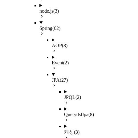
node.js
(3)
Spring
(62)
AOP
(8)
Event
(2)
JPA
(27)
JPQL
(2)
QuerydslJpa
(8)
캐싱
(3)