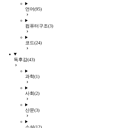
언어
(95)
컴퓨터구조
(3)
코드
(24)
독후감
(43)
과학
(1)
사회
(2)
산문
(3)
소설
(12)