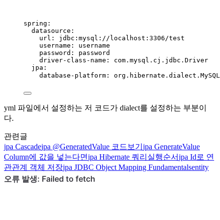
spring
:
datasource
:
url
: 
jdbc:mysql://localhost:3306/test
username
: 
username
password
: 
password
driver-class-name
: 
com.mysql.cj.jdbc.Driver
jpa
:
database-platform
: 
org.hibernate.dialect.MySQL
yml 파일에서 설정하는 저 코드가 dialect를 설정하는 부분이
다.
관련글
jpa
Cascade
jpa
@GeneratedValue 코드보기
jpa
GenerateValue
Column에 값을 넣는다면
jpa
Hibernate 쿼리실행순서
jpa
Id로 연
관관계 객체 저장
jpa
JDBC Object Mapping Fundamentalsentity