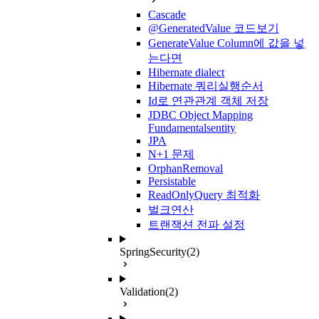
Cascade
@GeneratedValue 코드보기
GenerateValue Column에 값을 넣
는다면
Hibernate dialect
Hibernate 쿼리실행순서
Id로 연관관계 객체 저장
JDBC Object Mapping
Fundamentalsentity
JPA
N+1 문제
OrphanRemoval
Persistable
ReadOnlyQuery 최적화
벌크연산
트랜잭션 전파 설정
SpringSecurity
(2)
Validation
(2)