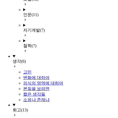
인문
(11)
자기계발
(7)
철학
(7)
생각
(6)
고민
변화에 대하여
의식의 영역에 대하여
본질을 보려면
짧은 생각들
소유냐 존재냐
회고
(13)