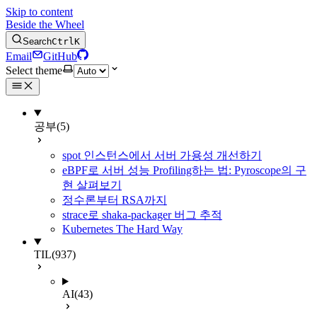
Skip to content
Beside the Wheel
Search
Ctrl
K
Email
GitHub
Select theme
공부
(5)
spot 인스턴스에서 서버 가용성 개선하기
eBPF로 서버 성능 Profiling하는 법: Pyroscope의 구
현 살펴보기
정수론부터 RSA까지
strace로 shaka-packager 버그 추적
Kubernetes The Hard Way
TIL
(937)
AI
(43)