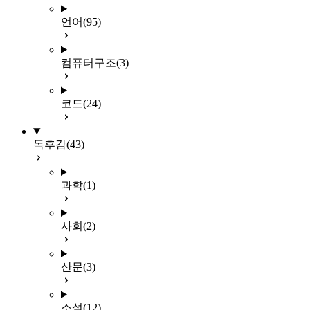
언어
(95)
컴퓨터구조
(3)
코드
(24)
독후감
(43)
과학
(1)
사회
(2)
산문
(3)
소설
(12)