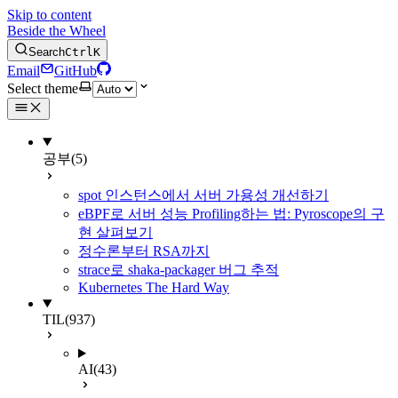
Skip to content
Beside the Wheel
Search
Ctrl
K
Email
GitHub
Select theme
공부
(5)
spot 인스턴스에서 서버 가용성 개선하기
eBPF로 서버 성능 Profiling하는 법: Pyroscope의 구
현 살펴보기
정수론부터 RSA까지
strace로 shaka-packager 버그 추적
Kubernetes The Hard Way
TIL
(937)
AI
(43)