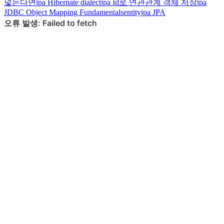
넣는다면
jpa
Hibernate dialect
jpa
Id로 연관관계 객체 저장
jpa
JDBC Object Mapping Fundamentalsentity
jpa
JPA