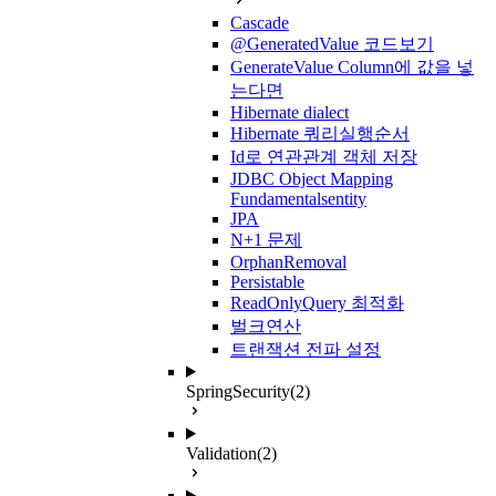
Cascade
@GeneratedValue 코드보기
GenerateValue Column에 값을 넣
는다면
Hibernate dialect
Hibernate 쿼리실행순서
Id로 연관관계 객체 저장
JDBC Object Mapping
Fundamentalsentity
JPA
N+1 문제
OrphanRemoval
Persistable
ReadOnlyQuery 최적화
벌크연산
트랜잭션 전파 설정
SpringSecurity
(2)
Validation
(2)