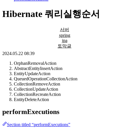
Hibernate 쿼리실행순서
서버
spring
jpa
토막글
2024.05.22 08:39
OrphanRemovalAction
AbstractEntityInsertAction
EntityUpdateAction
QueuedOperationCollectionAction
CollectionRemoveAction
CollectionUpdateAction
CollectionRecreateAction
EntityDeleteAction
performExecutions
Section titled “performExecutions”