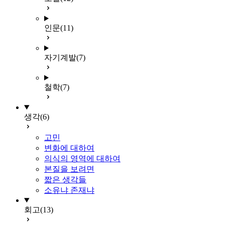
인문
(11)
자기계발
(7)
철학
(7)
생각
(6)
고민
변화에 대하여
의식의 영역에 대하여
본질을 보려면
짧은 생각들
소유냐 존재냐
회고
(13)