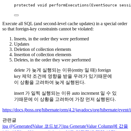
protected
void
performExecutions
(
EventSource
 sessi
Execute all SQL (and second-level cache updates) in a special order
so that foreign-key constraints cannot be violated:
Inserts, in the order they were performed
Updates
Deletion of collection elements
Insertion of collection elements
Deletes, in the order they were performed
delete 가 늦게 실행되는 이유(entity 일 때) foreign
key 제약 조건에 영향을 받을 우려가 있기때문에
이 상황을 고려하여 늦게 실행된다.
insert 가 일찍 실행되는 이유 auto increment 일 수 있
기때문에 이 상황을 고려하여 가장 먼저 실행된다.
https://docs.jboss.org/hibernate/orm/4.2/javadocs/org/hibernate/event
관련글
jpa
@GeneratedValue 코드보기
jpa
GenerateValue Column에 값을