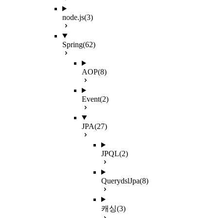
node.js
(3)
Spring
(62)
AOP
(8)
Event
(2)
JPA
(27)
JPQL
(2)
QuerydslJpa
(8)
캐싱
(3)