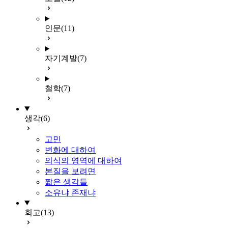
인문
(11)
자기계발
(7)
철학
(7)
생각
(6)
고민
변화에 대하여
의식의 영역에 대하여
본질을 보려면
짧은 생각들
소유냐 존재냐
회고
(13)