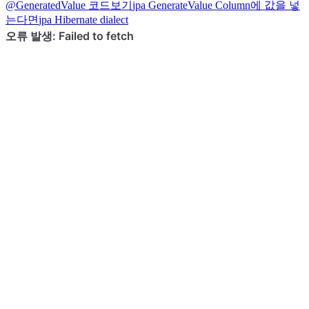
@GeneratedValue 코드보기
jpa
GenerateValue Column에 값을 넣
는다면
jpa
Hibernate dialect