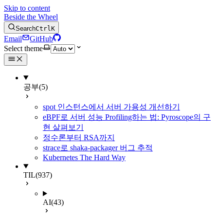
Skip to content
Beside the Wheel
Search
Ctrl
K
Email
GitHub
Select theme
공부
(5)
spot 인스턴스에서 서버 가용성 개선하기
eBPF로 서버 성능 Profiling하는 법: Pyroscope의 구
현 살펴보기
정수론부터 RSA까지
strace로 shaka-packager 버그 추적
Kubernetes The Hard Way
TIL
(937)
AI
(43)