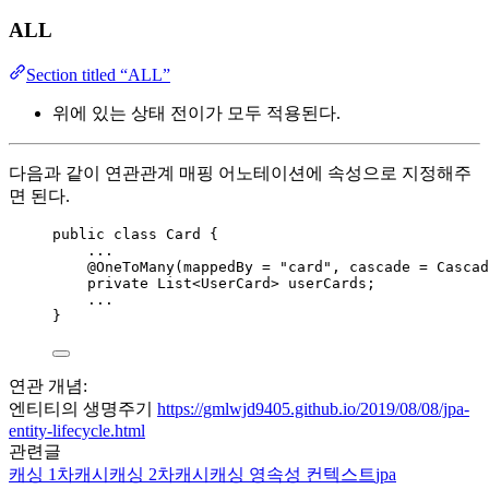
ALL
Section titled “ALL”
위에 있는 상태 전이가 모두 적용된다.
다음과 같이 연관관계 매핑 어노테이션에 속성으로 지정해주
면 된다.
public
class
Card
 {
...
@
OneToMany
(
mappedBy
=
"
card
"
, 
cascade
=
Cascad
private
List
<
UserCard
> 
userCards
;
...
}
연관 개념:
엔티티의 생명주기
https://gmlwjd9405.github.io/2019/08/08/jpa-
entity-lifecycle.html
관련글
캐싱
1차캐시
캐싱
2차캐시
캐싱
영속성 컨텍스트
jpa