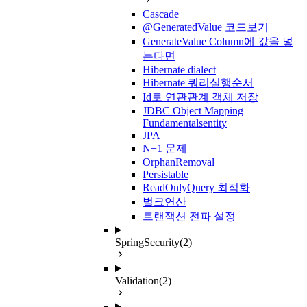
Cascade
@GeneratedValue 코드보기
GenerateValue Column에 값을 넣
는다면
Hibernate dialect
Hibernate 쿼리실행순서
Id로 연관관계 객체 저장
JDBC Object Mapping
Fundamentalsentity
JPA
N+1 문제
OrphanRemoval
Persistable
ReadOnlyQuery 최적화
벌크연산
트랜잭션 전파 설정
SpringSecurity
(2)
Validation
(2)