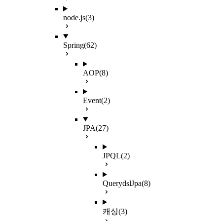
node.js
(3)
Spring
(62)
AOP
(8)
Event
(2)
JPA
(27)
JPQL
(2)
QuerydslJpa
(8)
캐싱
(3)