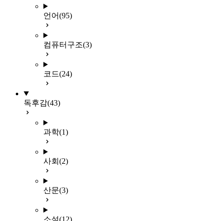
언어
(95)
컴퓨터구조
(3)
코드
(24)
독후감
(43)
과학
(1)
사회
(2)
산문
(3)
소설
(12)