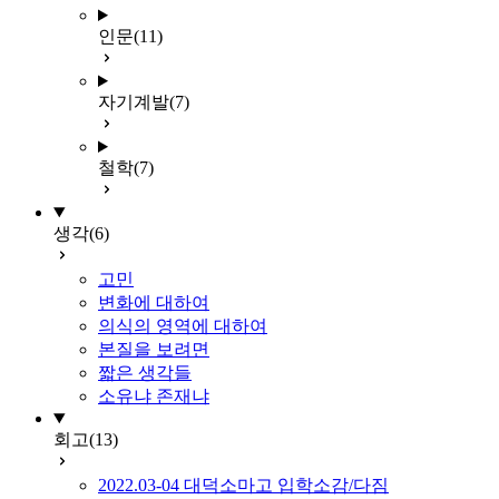
인문
(11)
자기계발
(7)
철학
(7)
생각
(6)
고민
변화에 대하여
의식의 영역에 대하여
본질을 보려면
짧은 생각들
소유냐 존재냐
회고
(13)
2022.03-04 대덕소마고 입학소감/다짐