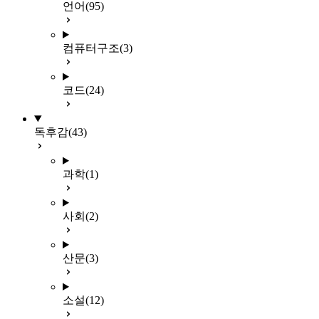
언어
(95)
컴퓨터구조
(3)
코드
(24)
독후감
(43)
과학
(1)
사회
(2)
산문
(3)
소설
(12)