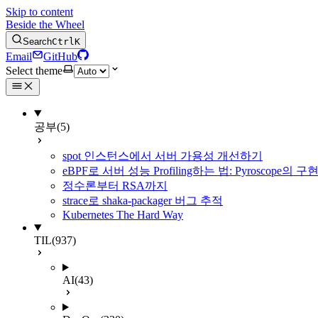
Skip to content
Beside the Wheel
Search
Ctrl
K
Email
GitHub
Select theme
공부
(5)
spot 인스턴스에서 서버 가용성 개선하기
eBPF로 서버 성능 Profiling하는 법: Pyroscope의
정수론부터 RSA까지
strace로 shaka-packager 버그 추적
Kubernetes The Hard Way
TIL
(937)
AI
(43)