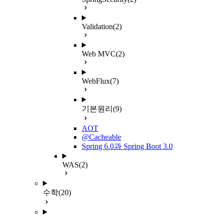
Validation
(2)
Web MVC
(2)
WebFlux
(7)
기본원리
(9)
AOT
@Cacheable
Spring 6.0과 Spring Boot 3.0
WAS
(2)
수학
(20)