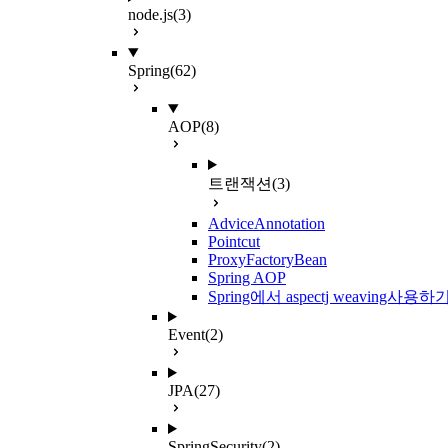
node.js
(3)
Spring
(62)
AOP
(8)
트랜잭션
(3)
AdviceAnnotation
Pointcut
ProxyFactoryBean
Spring AOP
Spring에서 aspectj weaving사용하
Event
(2)
JPA
(27)
SpringSecurity
(2)