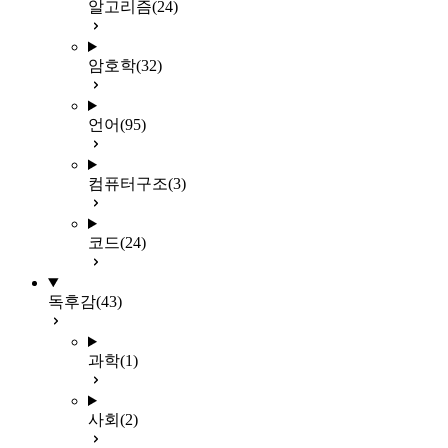
알고리즘
(24)
암호학
(32)
언어
(95)
컴퓨터구조
(3)
코드
(24)
독후감
(43)
과학
(1)
사회
(2)