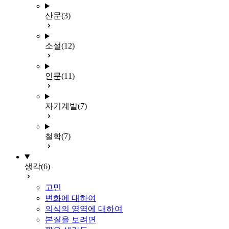
산문
(3)
소설
(12)
인문
(11)
자기계발
(7)
철학
(7)
생각
(6)
고민
변화에 대하여
의식의 영역에 대하여
본질을 보려면