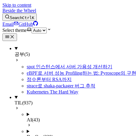
Skip to content
Beside the Wheel
Search
Ctrl
K
Email
GitHub
Select theme
공부
(5)
spot 인스턴스에서 서버 가용성 개선하기
eBPF로 서버 성능 Profiling하는 법: Pyroscope의
정수론부터 RSA까지
strace로 shaka-packager 버그 추적
Kubernetes The Hard Way
TIL
(937)
AI
(43)