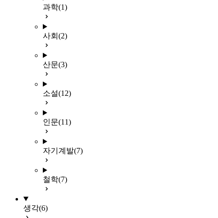
과학
(1)
사회
(2)
산문
(3)
소설
(12)
인문
(11)
자기계발
(7)
철학
(7)
생각
(6)