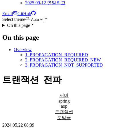
2025.09-12 연말회고
Email
GitHub
Select theme
On this page
On this page
Overview
1. PROPAGATION_REQUIRED
2. PROPAGATION_REQUIRED_NEW
3. PROPAGATION_NOT_SUPPORTED
트랜잭션 전파
서버
spring
aop
트랜잭션
토막글
2024.05.22 08:39