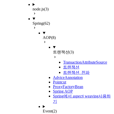
node.js
(3)
Spring
(62)
AOP
(8)
트랜잭션
(3)
TransactionAttributeSource
트랜잭션
트랜잭션 전파
AdviceAnnotation
Pointcut
ProxyFactoryBean
Spring AOP
Spring에서 aspectj weaving사용하
기
Event
(2)