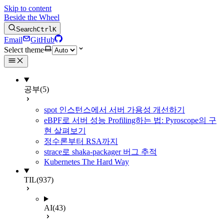
Skip to content
Beside the Wheel
Search
Ctrl
K
Email
GitHub
Select theme
공부
(5)
spot 인스턴스에서 서버 가용성 개선하기
eBPF로 서버 성능 Profiling하는 법: Pyroscope의 구
현 살펴보기
정수론부터 RSA까지
strace로 shaka-packager 버그 추적
Kubernetes The Hard Way
TIL
(937)
AI
(43)