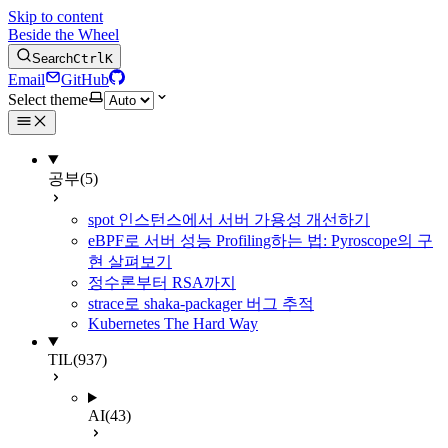
Skip to content
Beside the Wheel
Search
Ctrl
K
Email
GitHub
Select theme
공부
(5)
spot 인스턴스에서 서버 가용성 개선하기
eBPF로 서버 성능 Profiling하는 법: Pyroscope의 구
현 살펴보기
정수론부터 RSA까지
strace로 shaka-packager 버그 추적
Kubernetes The Hard Way
TIL
(937)
AI
(43)