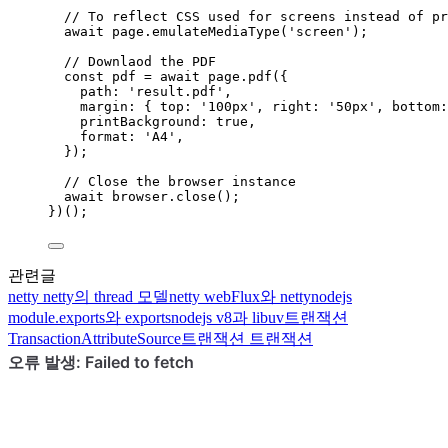
// To reflect CSS used for screens instead of pr
await
page
.
emulateMediaType
(
'
screen
'
);
// Downlaod the PDF
const 
pdf
 = await 
page
.
pdf
(
{
path: 
'
result.pdf
'
,
margin: { top: 
'
100px
'
, right: 
'
50px
'
, bottom:
printBackground: 
true
,
format: 
'
A4
'
,
}
);
// Close the browser instance
await
browser
.
close
();
})();
관련글
netty
netty의 thread 모델
netty
webFlux와 netty
nodejs
module.exports와 exports
nodejs
v8과 libuv
트랜잭션
TransactionAttributeSource
트랜잭션
트랜잭션