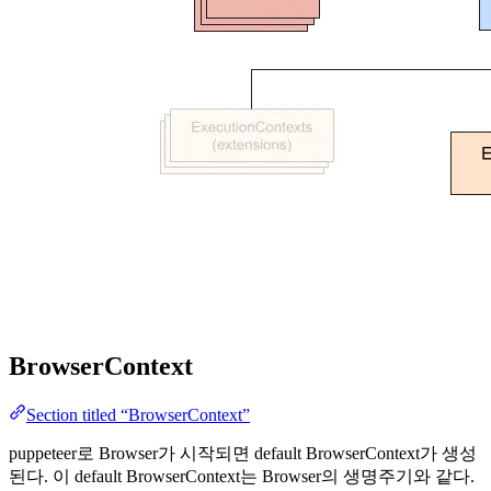
BrowserContext
Section titled “BrowserContext”
puppeteer로 Browser가 시작되면 default BrowserContext가 생성
된다. 이 default BrowserContext는 Browser의 생명주기와 같다.