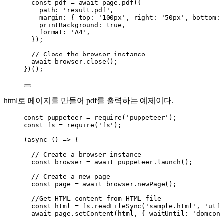
const 
pdf
 = await 
page
.
pdf
(
{
path: 
'
result.pdf
'
,
margin: { top: 
'
100px
'
, right: 
'
50px
'
, bottom:
printBackground: 
true
,
format: 
'
A4
'
,
}
);
// Close the browser instance
await
browser
.
close
();
})();
html로 페이지를 만들어 pdf를 출력하는 예제이다.
const 
puppeteer
 = 
require
(
'
puppeteer
'
);
const 
fs
 = 
require
(
'
fs
'
);
(
async
()
=>
 {
// Create a browser instance
const 
browser
 = await 
puppeteer
.
launch
();
// Create a new page
const 
page
 = await 
browser
.
newPage
();
//Get HTML content from HTML file
const 
html
 = 
fs
.
readFileSync
(
'
sample.html
'
, 
'
utf
await
page
.
setContent
(
html
, { waitUntil: 
'
domcon