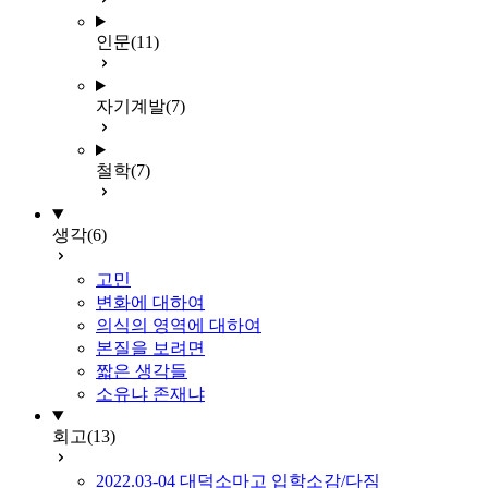
인문
(11)
자기계발
(7)
철학
(7)
생각
(6)
고민
변화에 대하여
의식의 영역에 대하여
본질을 보려면
짧은 생각들
소유냐 존재냐
회고
(13)
2022.03-04 대덕소마고 입학소감/다짐