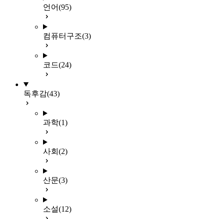
언어
(95)
컴퓨터구조
(3)
코드
(24)
독후감
(43)
과학
(1)
사회
(2)
산문
(3)
소설
(12)