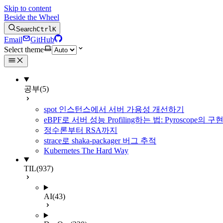
Skip to content
Beside the Wheel
Search
Ctrl
K
Email
GitHub
Select theme
공부
(5)
spot 인스턴스에서 서버 가용성 개선하기
eBPF로 서버 성능 Profiling하는 법: Pyroscope의
정수론부터 RSA까지
strace로 shaka-packager 버그 추적
Kubernetes The Hard Way
TIL
(937)
AI
(43)