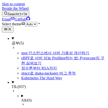
Skip to content
Beside the Wheel
Search
Ctrl
K
Email
GitHub
Select theme
공부
(5)
spot 인스턴스에서 서버 가용성 개선하기
eBPF로 서버 성능 Profiling하는 법: Pyroscope의 구
현 살펴보기
정수론부터 RSA까지
strace로 shaka-packager 버그 추적
Kubernetes The Hard Way
TIL
(937)
AI
(43)