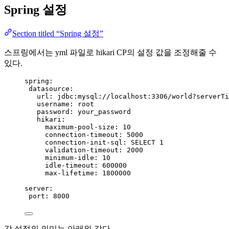
Spring 설정
Section titled “Spring 설정”
스프링에서는 yml 파일로 hikari CP의 설정 값을 조정해줄 수
있다.
spring
:
datasource
:
url
: 
jdbc:mysql://localhost:3306/world?serverTi
username
: 
root
password
: 
your_password
hikari
:
maximum-pool-size
: 
10
connection-timeout
: 
5000
connection-init-sql
: 
SELECT 1
validation-timeout
: 
2000
minimum-idle
: 
10
idle-timeout
: 
600000
max-lifetime
: 
1800000
server
:
port
: 
8000
각 설정의 의미는 아래와 같다.