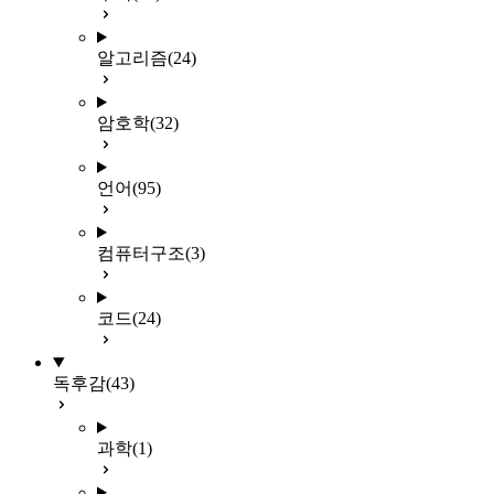
알고리즘
(24)
암호학
(32)
언어
(95)
컴퓨터구조
(3)
코드
(24)
독후감
(43)
과학
(1)