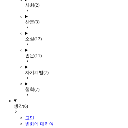
사회
(2)
산문
(3)
소설
(12)
인문
(11)
자기계발
(7)
철학
(7)
생각
(6)
고민
변화에 대하여