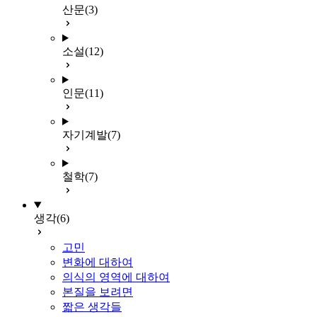
산문
(3)
소설
(12)
인문
(11)
자기계발
(7)
철학
(7)
생각
(6)
고민
변화에 대하여
의식의 영역에 대하여
본질을 보려면
짧은 생각들