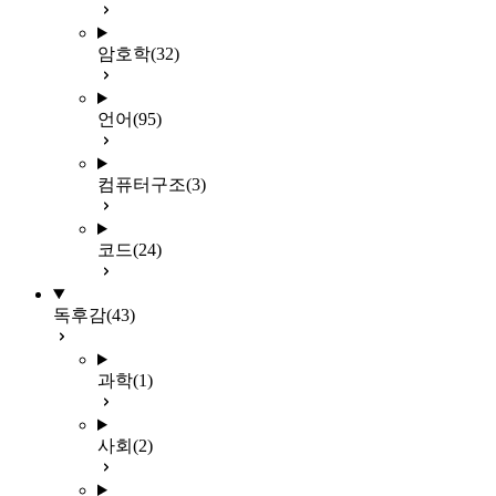
암호학
(32)
언어
(95)
컴퓨터구조
(3)
코드
(24)
독후감
(43)
과학
(1)
사회
(2)