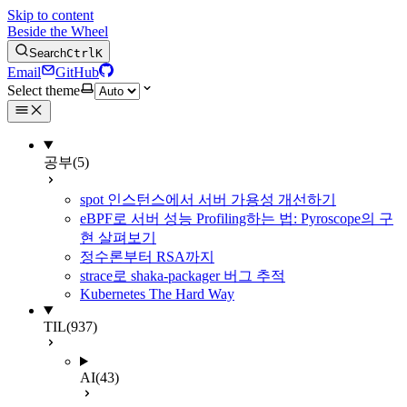
Skip to content
Beside the Wheel
Search
Ctrl
K
Email
GitHub
Select theme
공부
(5)
spot 인스턴스에서 서버 가용성 개선하기
eBPF로 서버 성능 Profiling하는 법: Pyroscope의 구
현 살펴보기
정수론부터 RSA까지
strace로 shaka-packager 버그 추적
Kubernetes The Hard Way
TIL
(937)
AI
(43)