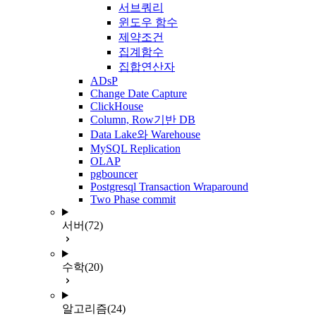
서브쿼리
윈도우 함수
제약조건
집계함수
집합연산자
ADsP
Change Date Capture
ClickHouse
Column, Row기반 DB
Data Lake와 Warehouse
MySQL Replication
OLAP
pgbouncer
Postgresql Transaction Wraparound
Two Phase commit
서버
(72)
수학
(20)
알고리즘
(24)