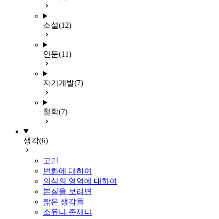
소설
(12)
인문
(11)
자기계발
(7)
철학
(7)
생각
(6)
고민
변화에 대하여
의식의 영역에 대하여
본질을 보려면
짧은 생각들
소유냐 존재냐