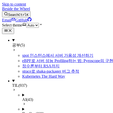
Skip to content
Beside the Wheel
Search
Ctrl
K
Email
GitHub
Select theme
공부
(5)
spot 인스턴스에서 서버 가용성 개선하기
eBPF로 서버 성능 Profiling하는 법: Pyroscope의
정수론부터 RSA까지
strace로 shaka-packager 버그 추적
Kubernetes The Hard Way
TIL
(937)
AI
(43)