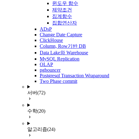
윈도우 함수
제약조건
집계함수
집합연산자
ADsP
Change Date Capture
ClickHouse
Column, Row기반 DB
Data Lake와 Warehouse
MySQL Replication
OLAP
pgbouncer
Postgresql Transaction Wraparound
Two Phase commit
서버
(72)
수학
(20)
알고리즘
(24)