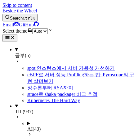
Skip to content
Beside the Wheel
Search
Ctrl
K
Email
GitHub
Select theme
공부
(5)
spot 인스턴스에서 서버 가용성 개선하기
eBPF로 서버 성능 Profiling하는 법: Pyroscope의 구
현 살펴보기
정수론부터 RSA까지
strace로 shaka-packager 버그 추적
Kubernetes The Hard Way
TIL
(937)
AI
(43)