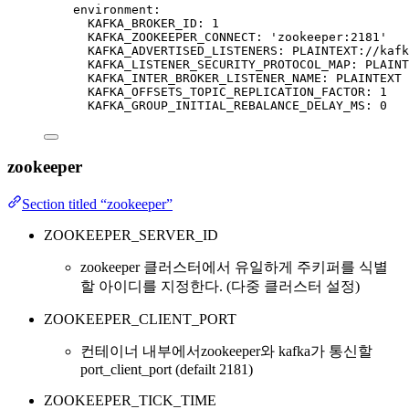
environment
:
KAFKA_BROKER_ID
: 
1
KAFKA_ZOOKEEPER_CONNECT
: 
'
zookeeper:2181
'
KAFKA_ADVERTISED_LISTENERS
: 
PLAINTEXT://kafk
KAFKA_LISTENER_SECURITY_PROTOCOL_MAP
: 
PLAINT
KAFKA_INTER_BROKER_LISTENER_NAME
: 
PLAINTEXT
KAFKA_OFFSETS_TOPIC_REPLICATION_FACTOR
: 
1
KAFKA_GROUP_INITIAL_REBALANCE_DELAY_MS
: 
0
zookeeper
Section titled “zookeeper”
ZOOKEEPER_SERVER_ID
zookeeper 클러스터에서 유일하게 주키퍼를 식별
할 아이디를 지정한다. (다중 클러스터 설정)
ZOOKEEPER_CLIENT_PORT
컨테이너 내부에서zookeeper와 kafka가 통신할
port_client_port (defailt 2181)
ZOOKEEPER_TICK_TIME