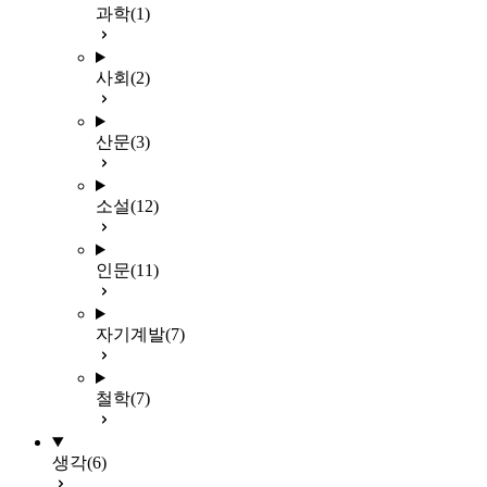
과학
(1)
사회
(2)
산문
(3)
소설
(12)
인문
(11)
자기계발
(7)
철학
(7)
생각
(6)