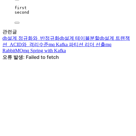
first
second
관련글
db설계
정규화와 반정규화
db설계
테이블분할
db설계
트랜잭
션 ACID와 격리수준
mq
Kafka 파티션 리더 선출
mq
RabbitMQ
mq
Spring with Kafka