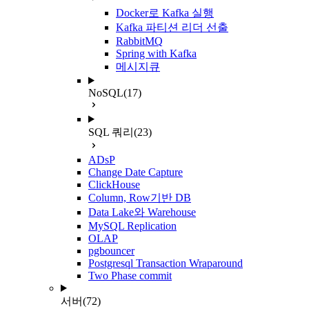
Docker로 Kafka 실행
Kafka 파티션 리더 선출
RabbitMQ
Spring with Kafka
메시지큐
NoSQL
(17)
SQL 쿼리
(23)
ADsP
Change Date Capture
ClickHouse
Column, Row기반 DB
Data Lake와 Warehouse
MySQL Replication
OLAP
pgbouncer
Postgresql Transaction Wraparound
Two Phase commit
서버
(72)