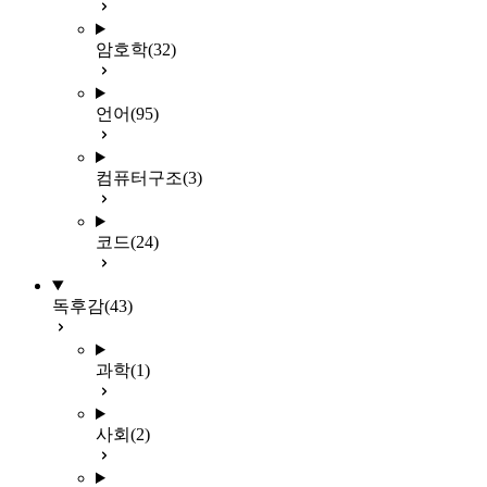
암호학
(32)
언어
(95)
컴퓨터구조
(3)
코드
(24)
독후감
(43)
과학
(1)
사회
(2)