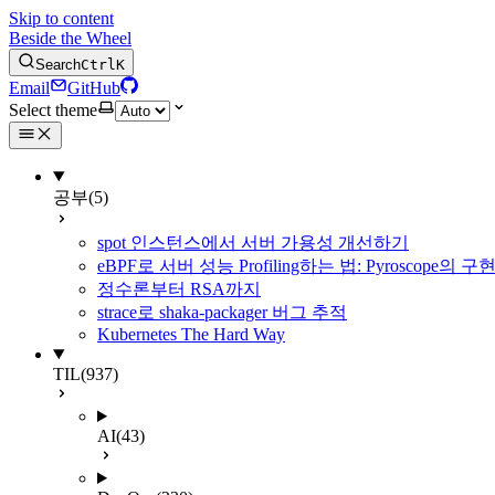
Skip to content
Beside the Wheel
Search
Ctrl
K
Email
GitHub
Select theme
공부
(5)
spot 인스턴스에서 서버 가용성 개선하기
eBPF로 서버 성능 Profiling하는 법: Pyroscope의
정수론부터 RSA까지
strace로 shaka-packager 버그 추적
Kubernetes The Hard Way
TIL
(937)
AI
(43)