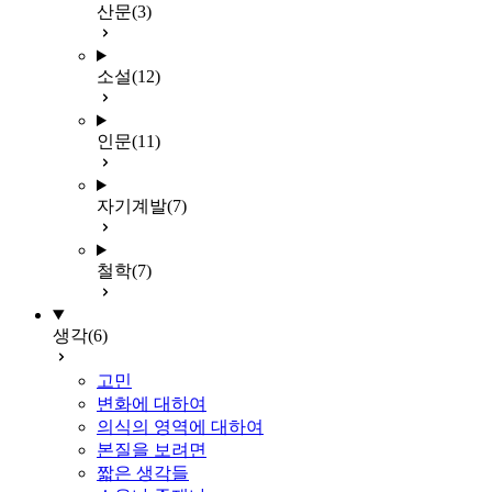
산문
(3)
소설
(12)
인문
(11)
자기계발
(7)
철학
(7)
생각
(6)
고민
변화에 대하여
의식의 영역에 대하여
본질을 보려면
짧은 생각들