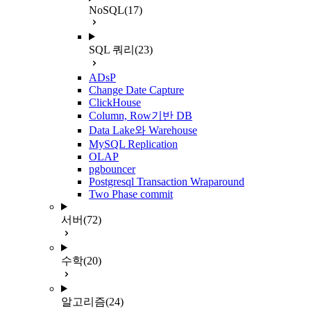
NoSQL
(17)
SQL 쿼리
(23)
ADsP
Change Date Capture
ClickHouse
Column, Row기반 DB
Data Lake와 Warehouse
MySQL Replication
OLAP
pgbouncer
Postgresql Transaction Wraparound
Two Phase commit
서버
(72)
수학
(20)
알고리즘
(24)