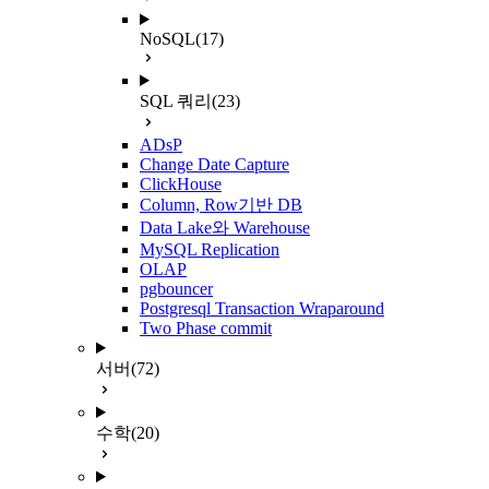
NoSQL
(17)
SQL 쿼리
(23)
ADsP
Change Date Capture
ClickHouse
Column, Row기반 DB
Data Lake와 Warehouse
MySQL Replication
OLAP
pgbouncer
Postgresql Transaction Wraparound
Two Phase commit
서버
(72)
수학
(20)