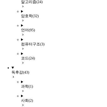
알고리즘
(24)
암호학
(32)
언어
(95)
컴퓨터구조
(3)
코드
(24)
독후감
(43)
과학
(1)
사회
(2)