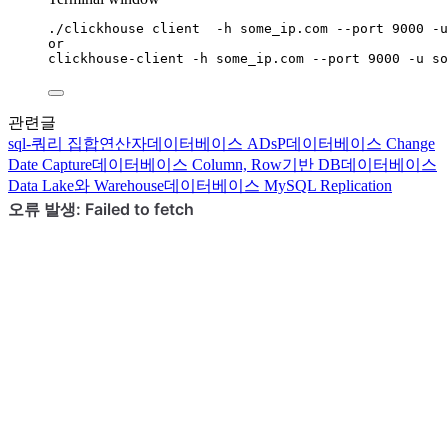
./clickhouse
client
-h
some_ip.com
--port
9000
-u
or
clickhouse-client
-h
some_ip.com
--port
9000
-u
so
관련글
sql-쿼리
집합연산자
데이터베이스
ADsP
데이터베이스
Change
Date Capture
데이터베이스
Column, Row기반 DB
데이터베이스
Data Lake와 Warehouse
데이터베이스
MySQL Replication