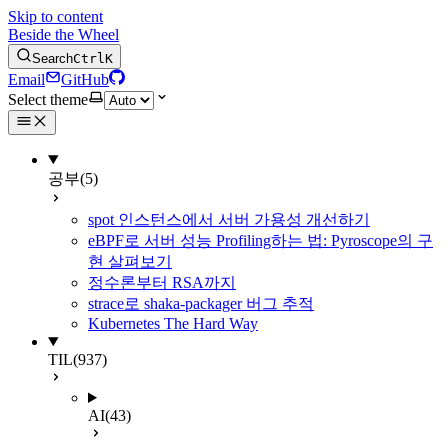
Skip to content
Beside the Wheel
Search
Ctrl
K
Email
GitHub
Select theme
공부
(5)
spot 인스턴스에서 서버 가용성 개선하기
eBPF로 서버 성능 Profiling하는 법: Pyroscope의 구
현 살펴보기
정수론부터 RSA까지
strace로 shaka-packager 버그 추적
Kubernetes The Hard Way
TIL
(937)
AI
(43)