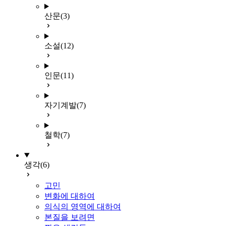
산문
(3)
소설
(12)
인문
(11)
자기계발
(7)
철학
(7)
생각
(6)
고민
변화에 대하여
의식의 영역에 대하여
본질을 보려면