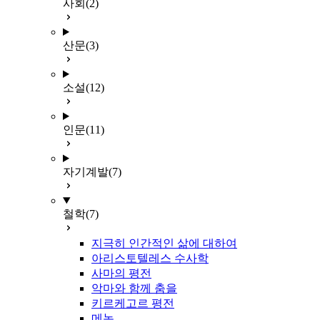
사회
(2)
산문
(3)
소설
(12)
인문
(11)
자기계발
(7)
철학
(7)
지극히 인간적인 삶에 대하여
아리스토텔레스 수사학
사마의 평전
악마와 함께 춤을
키르케고르 평전
메논