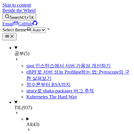
Skip to content
Beside the Wheel
Search
Ctrl
K
Email
GitHub
Select theme
공부
(5)
spot 인스턴스에서 서버 가용성 개선하기
eBPF로 서버 성능 Profiling하는 법: Pyroscope의 구
현 살펴보기
정수론부터 RSA까지
strace로 shaka-packager 버그 추적
Kubernetes The Hard Way
TIL
(937)
AI
(43)