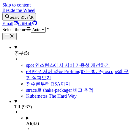
Skip to content
Beside the Wheel
Search
Ctrl
K
Email
GitHub
Select theme
공부
(5)
spot 인스턴스에서 서버 가용성 개선하기
eBPF로 서버 성능 Profiling하는 법: Pyroscope의 구
현 살펴보기
정수론부터 RSA까지
strace로 shaka-packager 버그 추적
Kubernetes The Hard Way
TIL
(937)
AI
(43)