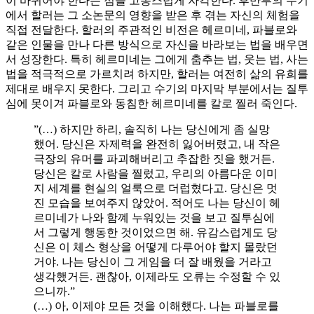
이 바뀌어야 한다는 점을 고통스럽게 자각한다. 후반부의 수기
에서 할러는 그 소논문의 영향을 받은 후 겪는 자신의 체험을
직접 전달한다. 할러의 주관적인 비전은 헤르미네, 파블로와
같은 인물을 만나 다른 방식으로 자신을 바라보는 법을 배우면
서 성장한다. 특히 헤르미네는 그에게 춤추는 법, 웃는 법, 사는
법을 적극적으로 가르치려 하지만, 할러는 여전히 삶의 유희를
제대로 배우지 못한다. 그리고 수기의 마지막 부분에서는 질투
심에 못이겨 파블로와 동침한 헤르미네를 칼로 찔러 죽인다.
”(…) 하지만 하리, 솔직히 나는 당신에게 좀 실망
했어. 당신은 자제력을 완전히 잃어버렸고, 내 작은
극장의 유머를 파괴해버리고 추잡한 짓을 했거든.
당신은 칼로 사람을 찔렀고, 우리의 아름다운 이미
지 세계를 현실의 얼룩으로 더럽혔다고. 당신은 멋
진 모습을 보여주지 않았어. 적어도 나는 당신이 헤
르미네가 나와 함꼐 누워있는 것을 보고 질투심에
서 그렇게 행동한 것이었으면 해. 유감스럽게도 당
신은 이 체스 형상을 어떻게 다루어야 할지 몰랐던
거야. 나는 당신이 그 게임을 더 잘 배웠을 거라고
생각했거든. 괜찮아, 이제라도 오류는 수정할 수 있
으니까.”
(…) 아, 이제야 모든 것을 이해했다. 나는 파블로를