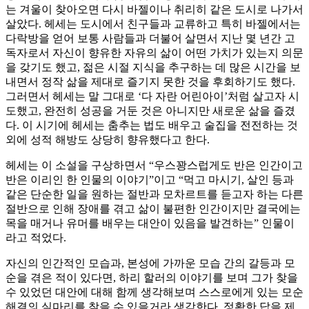
는 겨울이 찾아오면 다시 바젤이나 취리히 같은 도시로 나가서
살았다. 헤세는 도시에서 친구들과 교류하고 특히 바젤에서는
다락방을 얻어 보통 사람들과 더불어 살면서 지난 몇 년간 고
독자로서 자신이 향유한 자유의 삶이 어떤 가치가 있는지 의문
을 갖기도 했고, 젊은 시절 지식을 추구하는 데 많은 시간을 보
내면서 정작 삶을 제대로 즐기지 못한 것을 후회하기도 했다.
그러면서 헤세는 말 그대로 ‘다 자란 어린아이’처럼 살고자 시
도했고, 완전히 성공을 거둔 것은 아니지만 새로운 삶을 즐겼
다. 이 시기에 헤세는 춤추는 법도 배우고 술집을 전전하는 것
외에 성적 해방도 상당히 향유했다고 한다.
헤세는 이 소설을 구상하면서 “우스꽝스럽게도 반은 인간이고
반은 이리인 한 인물의 이야기”이고 “먹고 마시기, 살인 등과
같은 단순한 일을 원하는 절반과 모차르트를 듣고자 하는 다른
절반으로 인해 장애를 겪고 삶이 불편한 인간이지만 결국에는
목을 매거나 유머를 배우는 대안이 있음을 발견하는” 인물이
라고 적었다.
자신의 인간적인 모습과, 본성에 가까운 모습 간의 갈등과 모
순을 겪은 적이 있다면, 하리 할러의 이야기를 보며 그가 찾을
수 있었던 대안에 대해 함께 생각해보며 스스로에게 있는 모순
해결의 실마리를 찾을 수 있을거라 생각한다. 정확한 답을 제