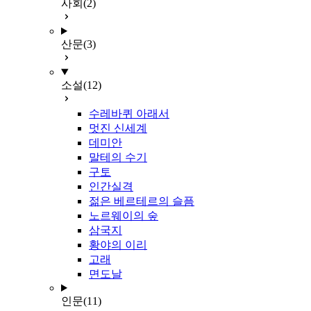
사회
(2)
산문
(3)
소설
(12)
수레바퀴 아래서
멋진 신세계
데미안
말테의 수기
구토
인간실격
젊은 베르테르의 슬픔
노르웨이의 숲
삼국지
황야의 이리
고래
면도날
인문
(11)