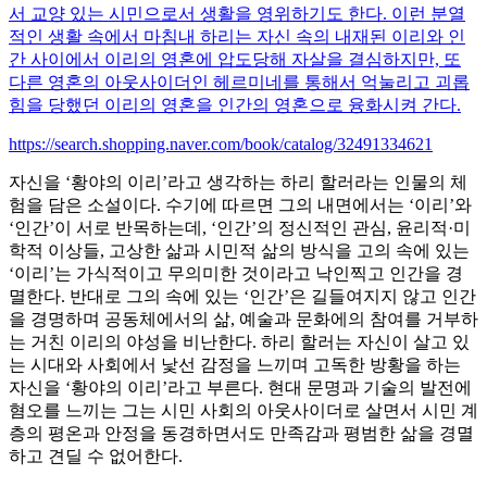
서 교양 있는 시민으로서 생활을 영위하기도 한다. 이런 분열
적인 생활 속에서 마침내 하리는 자신 속의 내재된 이리와 인
간 사이에서 이리의 영혼에 압도당해 자살을 결심하지만, 또
다른 영혼의 아웃사이더인 헤르미네를 통해서 억눌리고 괴롭
힘을 당했던 이리의 영혼을 인간의 영혼으로 융화시켜 간다.
https://search.shopping.naver.com/book/catalog/32491334621
자신을 ‘황야의 이리’라고 생각하는 하리 할러라는 인물의 체
험을 담은 소설이다. 수기에 따르면 그의 내면에서는 ‘이리’와
‘인간’이 서로 반목하는데, ‘인간’의 정신적인 관심, 윤리적·미
학적 이상들, 고상한 삶과 시민적 삶의 방식을 고의 속에 있는
‘이리’는 가식적이고 무의미한 것이라고 낙인찍고 인간을 경
멸한다. 반대로 그의 속에 있는 ‘인간’은 길들여지지 않고 인간
을 경명하며 공동체에서의 삶, 예술과 문화에의 참여를 거부하
는 거친 이리의 야성을 비난한다. 하리 할러는 자신이 살고 있
는 시대와 사회에서 낯선 감정을 느끼며 고독한 방황을 하는
자신을 ‘황야의 이리’라고 부른다. 현대 문명과 기술의 발전에
혐오를 느끼는 그는 시민 사회의 아웃사이더로 살면서 시민 계
층의 평온과 안정을 동경하면서도 만족감과 평범한 삶을 경멸
하고 견딜 수 없어한다.