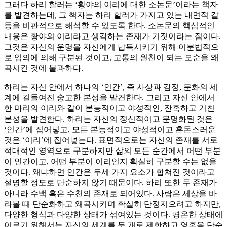
그러다 하리 할러는 ‘황야의 이리에 대한 소논문’이라는 책자
를 발견하는데, 그 책자는 하리 할러가 가지고 있는 내면적 갈
등을 비판적으로 해석할 수 있도록 한다. 소논문의 핵심적인
내용은 황야의 이리라고 생각하는 존재가 거짓이라는 점이다.
그것은 자신의 운명을 자신에게 납득시키기 위해 이분법적으
로 임의에 의해 구분된 것이고, 고통의 원천이 되는 모순을 왜
곡시킨 것에 불과하다.
하리는 자신 안에서 하나의 ‘인간’, 즉 사상과 감정, 문화의 세
계에 길들여진 숭고한 본성을 발견한다. 그리고 자신 안에서
한 마리의 이리와 같이 본능적이고 야성적인, 잔혹하고 거친
본성을 발견한다. 하리는 자신의 정신적이고 문명화된 것은
‘인간’에 집어넣고, 모든 본능적이고 야성적이고 혼돈스러운
것은 ‘이리’에 집어넣는다. 표면적으로는 자신의 존재를 서로
적대적인 영역으로 구분하지만 삶의 모든 순간에서 어떤 부분
이 인간이고, 어떤 부분이 이리인지 확실히 구분할 수는 없을
것이다. 왜냐하면 인간은 두세 가지 요소가 합쳐진 것이라고
설명할 정도로 단순하지 않기 때문이다. 하리 또한 두 존재가
아니라 수백 혹은 수천의 존재로 되어있다. 사람은 세상을 바
라볼 때 단순화하고 왜곡시키며 확실히 단정지으려고 하지만,
다양한 형식과 다양한 상태가 섞여있는 것이다. 평온한 상태에
이르기 위해서는 자신의 세계를 두 개로 제한하고 영혼을 단순