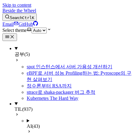
Skip to content
Beside the Wheel
Search
Ctrl
K
Email
GitHub
Select theme
공부
(5)
spot 인스턴스에서 서버 가용성 개선하기
eBPF로 서버 성능 Profiling하는 법: Pyroscope의 구
현 살펴보기
정수론부터 RSA까지
strace로 shaka-packager 버그 추적
Kubernetes The Hard Way
TIL
(937)
AI
(43)