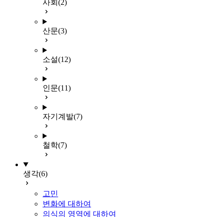
사회
(2)
산문
(3)
소설
(12)
인문
(11)
자기계발
(7)
철학
(7)
생각
(6)
고민
변화에 대하여
의식의 영역에 대하여