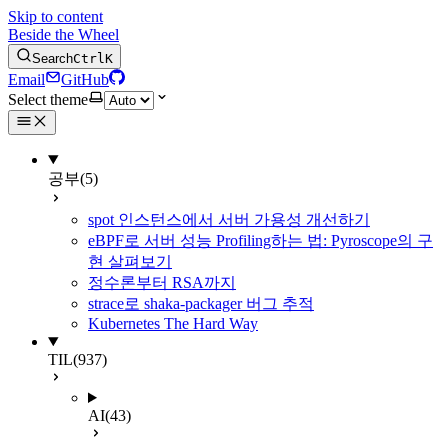
Skip to content
Beside the Wheel
Search
Ctrl
K
Email
GitHub
Select theme
공부
(5)
spot 인스턴스에서 서버 가용성 개선하기
eBPF로 서버 성능 Profiling하는 법: Pyroscope의 구
현 살펴보기
정수론부터 RSA까지
strace로 shaka-packager 버그 추적
Kubernetes The Hard Way
TIL
(937)
AI
(43)