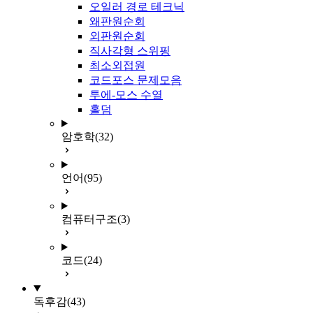
오일러 경로 테크닉
왜판원순회
외판원순회
직사각형 스위핑
최소외접원
코드포스 문제모음
투에-모스 수열
홀덤
암호학
(32)
언어
(95)
컴퓨터구조
(3)
코드
(24)
독후감
(43)