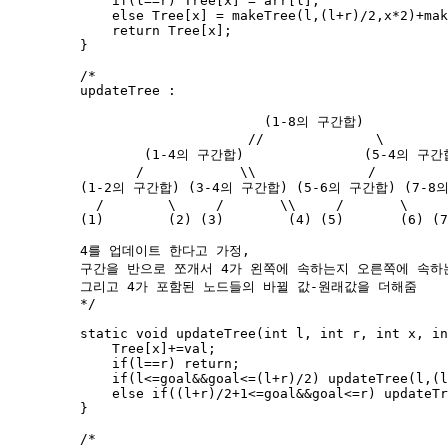
if
(l
==
r) 
Tree
[x] 
=
 arr[l];
else
Tree
[x] 
=
makeTree
(
l,(l
+
r)
/
2
,x
*
2
)
+
mak
return
Tree
[x];
}
/*
updateTree :
(1-8의 구간합)
//              \
(1-4의 구간합)               (5-4의 구간
/            \\              /         
(1-2의 구간합) (3-4의 구간합) (5-6의 구간합) (7-8
/        \     /       \\     /       \     
(1)        (2) (3)        (4) (5)       (6) (7
4를 업데이트 한다고 가정,
구간을 반으로 쪼개서 4가 왼쪽에 속하는지 오른쪽에 속하
그리고 4가 포함된 노드들의 바뀔 값-원래값을 더해줌
*/
static
void
updateTree
(
int
l
, 
int
r
, 
int
x
, 
in
Tree
[x]
+=
val;
if
(l
==
r) 
return
;
if
(l
<=
goal
&&
goal
<=
(l
+
r)
/
2
) 
updateTree
(
l,(l
else
if
((l
+
r)
/
2
+
1
<=
goal
&&
goal
<=
r) 
updateTr
}
/*