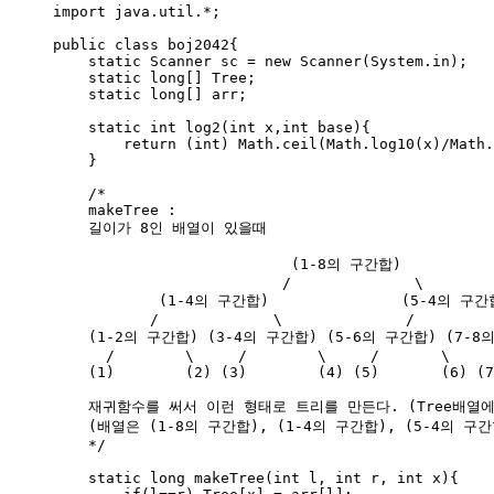
import
java.util.
*
;
public
class
boj2042
{
static
Scanner
sc
=
new
Scanner
(
System
.
in
)
;
static
long
[] 
Tree
;
static
long
[] 
arr
;
static
int
log2
(
int
x
,
int
base
)
{
return
 (
int
) 
Math
.
ceil
(
Math
.
log10
(
x
)
/
Math
.
}
/*
makeTree :
길이가 8인 배열이 있을때
(1-8의 구간합)
/              \
(1-4의 구간합)               (5-4의 구간
/             \              /         
(1-2의 구간합) (3-4의 구간합) (5-6의 구간합) (7-8
/        \     /        \     /       \     
(1)        (2) (3)        (4) (5)       (6) (7
재귀함수를 써서 이런 형태로 트리를 만든다. (Tree배열에
(배열은 (1-8의 구간합), (1-4의 구간합), (5-4의 구간
*/
static
long
makeTree
(
int
l
, 
int
r
, 
int
x
)
{