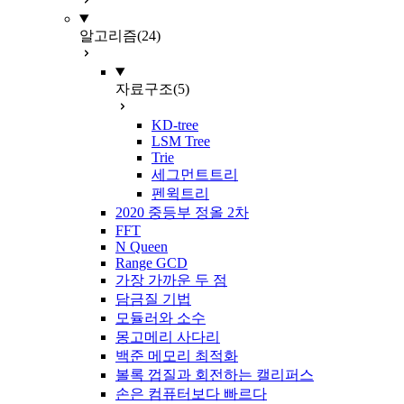
알고리즘
(24)
자료구조
(5)
KD-tree
LSM Tree
Trie
세그먼트트리
펜윅트리
2020 중등부 정올 2차
FFT
N Queen
Range GCD
가장 가까운 두 점
담금질 기법
모듈러와 소수
몽고메리 사다리
백준 메모리 최적화
볼록 껍질과 회전하는 캘리퍼스
손은 컴퓨터보다 빠르다