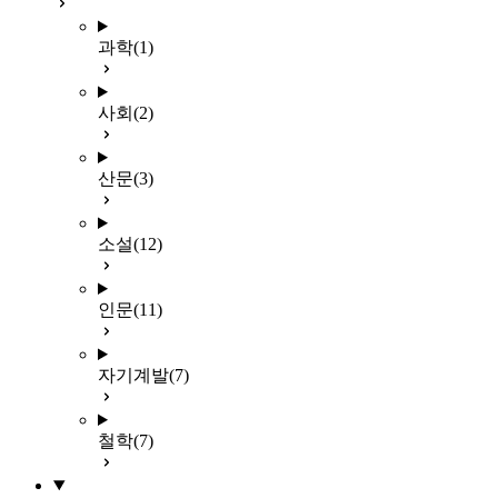
과학
(1)
사회
(2)
산문
(3)
소설
(12)
인문
(11)
자기계발
(7)
철학
(7)