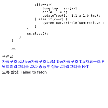
if
(c
==
1
){
long
tmp
=
 arr[a
-
1
];
arr[a
-
1
] 
=
 b;
updateTree
(
0
,n
-
1
,
1
,a
-
1
,b
-
tmp
)
;
} 
else
if
(c
==
2
) {
System
.
out
.
println
(
sumTree
(
0
,n
-
1
,
1
}
}
sc
.
close
()
;
}
}
관련글
자료구조
KD-tree
자료구조
LSM Tree
자료구조
Trie
자료구조
펜
윅트리
알고리즘
2020 중등부 정올 2차
알고리즘
FFT