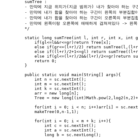
sumTree :
- 만약에 지금 위치가(지금 범위가) 내가 찾아야 하는 구
- 만약에 내가 합을 찾아야 하는 구간이 왼쪽의 부분집합이
- 만약에 내가 합을 찾아야 하는 구간이 오른쪽의 부분집합
- 만약에 왼쪽이랑 오른쪽에 애매하게 겹쳐져있다 -> 왼쪽
*/
static
long
sumTree
(
int
l
, 
int
r
, 
int
x
, 
int
g
if
(gl
<=
l
&&
r
<=
gr)
return
Tree
[x];
else
if
(gr
<=
(l
+
r)
/
2
) 
return
sumTree
(
l,(l
+
r
else
if
((l
+
r)
/
2
+
1
<=
gl) 
return
sumTree
(
(l
+
r
else
if
(gl
<=
(l
+
r)
/
2
&&
(l
+
r)
/
2
<=
gr)
return
su
return
0
;
}
public
static
void
main
(
String
[] 
args
)
{
int
n
=
sc
.
nextInt
()
;
int
m
=
sc
.
nextInt
()
;
int
k
=
sc
.
nextInt
()
;
arr 
=
new
long
[n];
Tree 
=
new
long
[(
int
)
Math
.
pow
(
2
,
log2
(
n,
2
)
+
for
(
int
i
=
0
; i 
<
 n; i
++
)arr[i] 
=
sc
.
next
makeTree
(
0
,n
-
1
,
1
)
;
for
(
int
i
=
0
; i 
<
 m 
+
 k; i
++
){
int
c
=
sc
.
nextInt
()
;
int
a
=
sc
.
nextInt
()
;
long
b
=
sc
.
nextLong
()
;