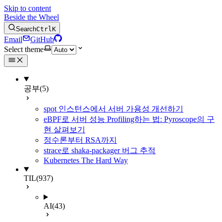
Skip to content
Beside the Wheel
Search
Ctrl
K
Email
GitHub
Select theme
공부
(5)
spot 인스턴스에서 서버 가용성 개선하기
eBPF로 서버 성능 Profiling하는 법: Pyroscope의 구
현 살펴보기
정수론부터 RSA까지
strace로 shaka-packager 버그 추적
Kubernetes The Hard Way
TIL
(937)
AI
(43)