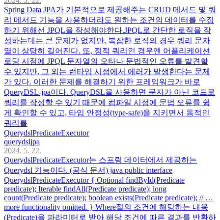
2024. 5. 22.
Spring Data JPA가 기본적으로 제공해주는 CRUD 메서드 및 쿼
리 메서드 기능을 사용하더라도 원하는 조건의 데이터를 수집
하기 위해선 JPQL을 작성해야한다.JPQL로 간단한 로직을 작
성하는데는 큰 문제가 없지만, 복잡한 로직의 경우 쿼리 문자
열이 상당히 길어진다. 또, 정적 쿼리인 경우엔 어플리케이션
로딩 시점에 JPQL 문자열의 오타나 문법적인 오류를 발견할
수 있지만, 그 외는 런타임 시점에서 에러가 발생한다는 문제
가 있다. 이러한 문제를 해결하기 위한 프레임워크가 바로
QueryDSL-jpa이다. QueryDSL을 사용하면 문자가 아닌 코드로
쿼리를 작성할 수 있기 때문에 컴파일 시점에 문법 오류를 쉽
게 확인할 수 있고, 타입 안정성(type-safe)을 지키면서 동적인
쿼리를
QuerydslPredicateExecutor
querydsljpa
2024. 5. 22.
QuerydslPredicateExecutor는 스프링 데이터에서 제공하는
Querydsl 기능이다. (공식 문서) java public interface
QuerydslPredicateExecutor { Optional findById(Predicate
predicate); Iterable findAll(Predicate predicate); long
count(Predicate predicate); boolean exists(Predicate predicate); // …
more functionality omitted. } Where절의 조건에 해당하는 내용
(Predicate)을 파라미터로 받아 해당 조건에 따른 결과를 반환하