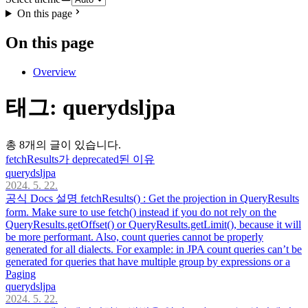
On this page
On this page
Overview
태그: querydsljpa
총 8개의 글이 있습니다.
fetchResults가 deprecated된 이유
querydsljpa
2024. 5. 22.
공식 Docs 설명 fetchResults() : Get the projection in QueryResults
form. Make sure to use fetch() instead if you do not rely on the
QueryResults.getOffset() or QueryResults.getLimit(), because it will
be more performant. Also, count queries cannot be properly
generated for all dialects. For example: in JPA count queries can’t be
generated for queries that have multiple group by expressions or a
Paging
querydsljpa
2024. 5. 22.