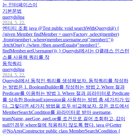
는 인터페이스이
기본문법
querydsljpa
2024. 5. 22.
엔티티 조회 java @Test public void searchWithQuerydsl() {
//given Member findMember = queryFactory .select(member)
.from(member) .where(member.username.eq("member1"))
.fetchOne(); //when //then assertEquals("member1",
findMember.getUsername()); } Querydsl에서는 Q클래스 인스턴
스를 사용해 쿼리를 작
동적쿼리
querydsljpa
2024. 5. 22.
Querydsl에서 동적인 쿼리를 생성해보자. 동적쿼리를 작성하
는 방법은 1. BooleanBuilder를 작성하는 방법 2. Where 절과
Predicate를 이용하는 방법 3. Where 절과 피라미터로 Predicate
를 상속한 BooleanExpression을 사용하는 방법 총 세가지가 있
다. 그렇다면 세가지 방법을 모두 비교해보자. 모든 코드에서
MemberSearchCondition를 파라미터로 받아 username,
teamName, ageGoe, ageLoe를 조건으로 걸어 조회하고, 값이
null인경우 where절에 적용하지 않도록 했다. java @Getter
@NoArgsConstructor public class MemberSearchCondition {