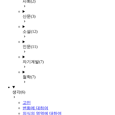
사회
(2)
산문
(3)
소설
(12)
인문
(11)
자기계발
(7)
철학
(7)
생각
(6)
고민
변화에 대하여
의식의 영역에 대하여