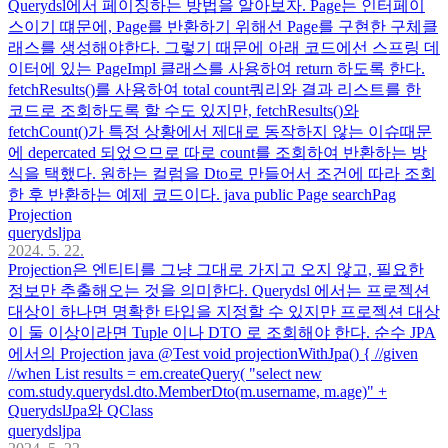
Querydsl에서 페이징하는 방법을 알아보자. Page는 인터페이
스이기 떄문에, Page를 반환하기 위해선 Page를 구현한 구체클
래스를 생성해야한다. 그렇기 때문에 아래 코드에선 스프링 데
이터에 있는 PageImpl 클래스를 사용하여 return 하도록 한다.
fetchResults()를 사용하여 total count쿼리와 결과 리스트를 한
코드로 조회하도록 할 수도 있지만, fetchResults()와
fetchCount()가 특정 상황에서 제대로 동작하지 않는 이슈때문
에 depercated 되었으므로 따로 count를 조회하여 반환하는 방
식을 택했다. 원하는 컬럼을 Dto로 만들어서 조건에 따라 조회
한 후 반환하는 예제 코드이다. java public Page searchPag
Projection
querydsljpa
2024. 5. 22.
Projection은 엔티티를 그냥 그대로 가지고 오지 않고, 필요한
정보만 추출해오는 것을 의미한다. Querydsl 에서는 프로젝션
대상이 하나면 명확한 타입을 지정할 수 있지만 프로젝션 대상
이 둘 이상이라면 Tuple 이나 DTO 로 조회해야 한다. 순수 JPA
에서의 Projection java @Test void projectionWithJpa() { //given
//when List results = em.createQuery( "select new
com.study.querydsl.dto.MemberDto(m.username, m.age)" +
QuerydslJpa와 QClass
querydsljpa