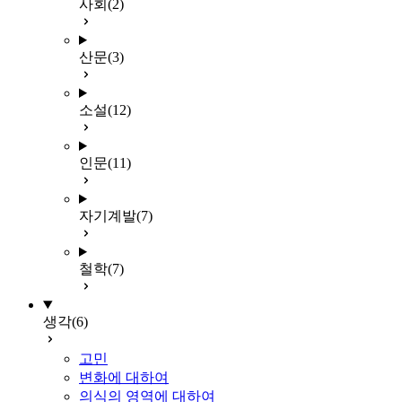
사회
(2)
산문
(3)
소설
(12)
인문
(11)
자기계발
(7)
철학
(7)
생각
(6)
고민
변화에 대하여
의식의 영역에 대하여