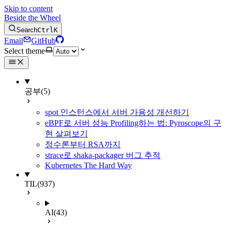
Skip to content
Beside the Wheel
Search
Ctrl
K
Email
GitHub
Select theme
공부
(5)
spot 인스턴스에서 서버 가용성 개선하기
eBPF로 서버 성능 Profiling하는 법: Pyroscope의 구
현 살펴보기
정수론부터 RSA까지
strace로 shaka-packager 버그 추적
Kubernetes The Hard Way
TIL
(937)
AI
(43)