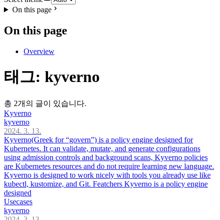
On this page
On this page
Overview
태그: kyverno
총 2개의 글이 있습니다.
Kyverno
kyverno
2024. 3. 13.
Kyverno(Greek for “govern”) is a policy engine designed for
Kubernetes. It can validate, mutate, and generate configurations
using admission controls and background scans, Kyverno policies
are Kubernetes resources and do not require learning new language.
Kyverno is designed to work nicely with tools you already use like
kubectl, kustomize, and Git. Featchers Kyverno is a policy engine
designed
Usecases
kyverno
2024. 3. 13.